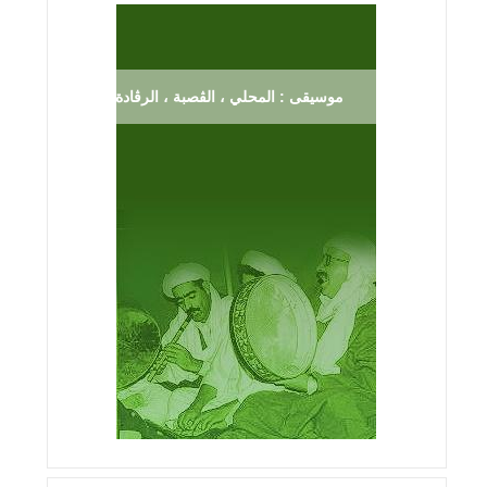
موسيقى : المحلي ، الڨصبة ، الرڨادة