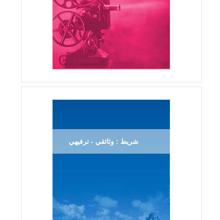
شريط : وثائقي - ترفيهي