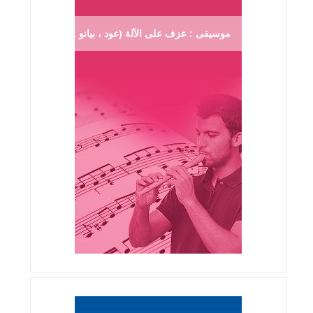
موسيقى : عزف على الآلة (عود ، بيانو ...)