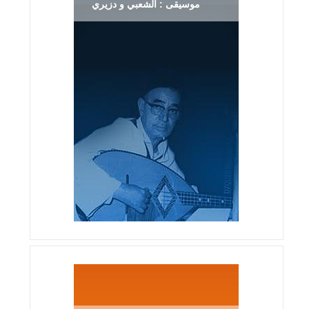
موسيقى : الشعبي و دزيري