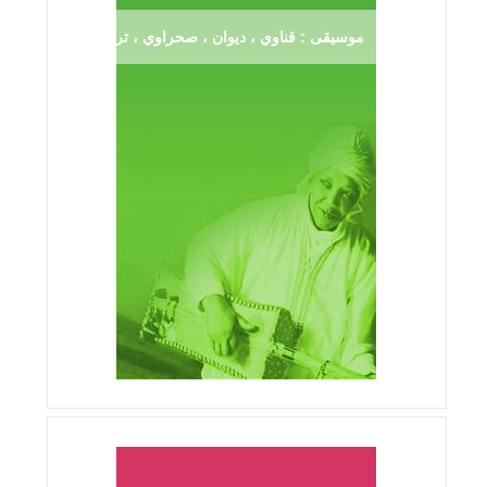
موسيقى : قناوي ، ديوان ، صحراوي ، ترڨية