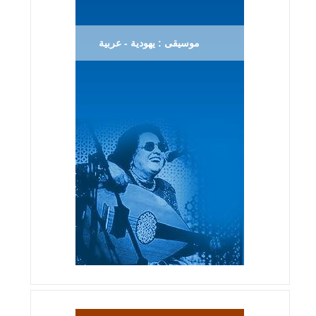
موسيقى : يهودية - عربية