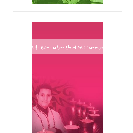
موسيقى : دينية (سماع صوفي ، مديح ، إنشاد ...)