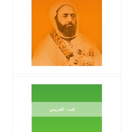
كتب : التدريس