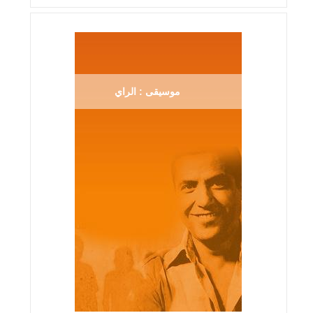
موسيقى : الراي