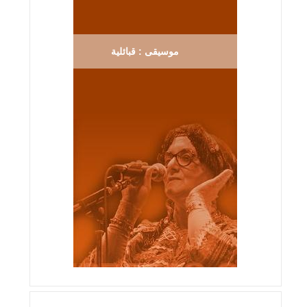
موسيقى : قبائلية