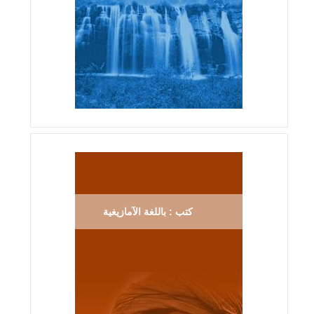
كتب : باللغة الآمازيغية