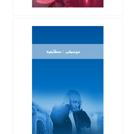
موسيقى : سطايفية