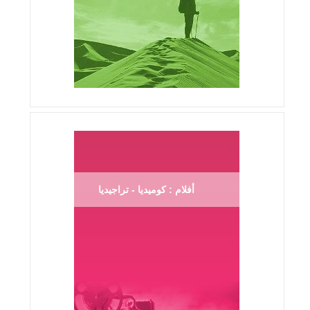
أفلام : كوميديا - تراجيديا