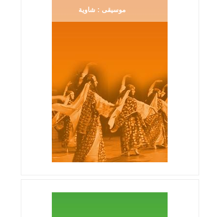
موسيقى : شاوية