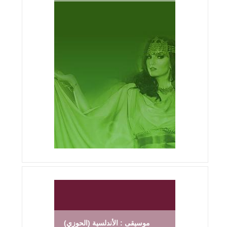
موسيقى : الأندلسية (الحوزي)