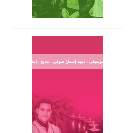
موسيقى : دينية (سماع صوفي ، مديح ، إنشاد ...)