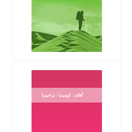
أفلام : كوميديا - تراجيديا