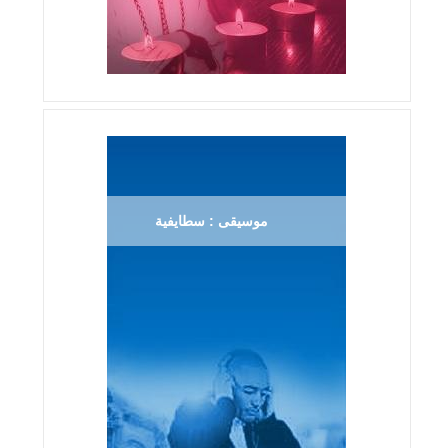
موسيقى : سطايفية