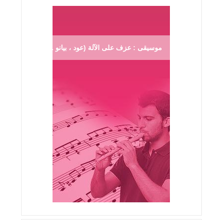
موسيقى : عزف على الآلة (عود ، بيانو ...)