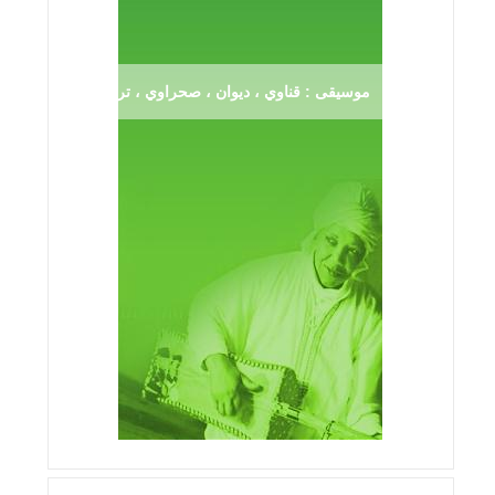
موسيقى : قناوي ، ديوان ، صحراوي ، ترڨية