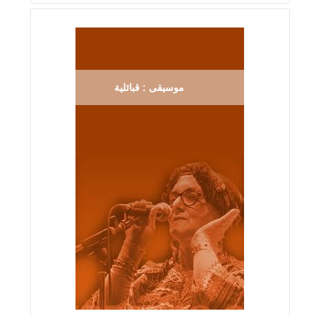
موسيقى : قبائلية