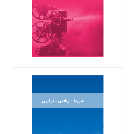
شريط : وثائقي - ترفيهي