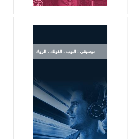
موسيقى : البوب ، الفولك ، الروك