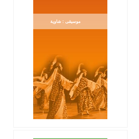
موسيقى : شاوية