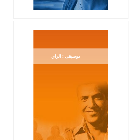
موسيقى : الراي