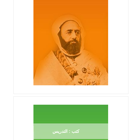
كتب : التدريس