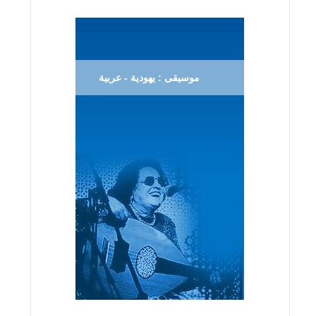
موسيقى : يهودية - عربية