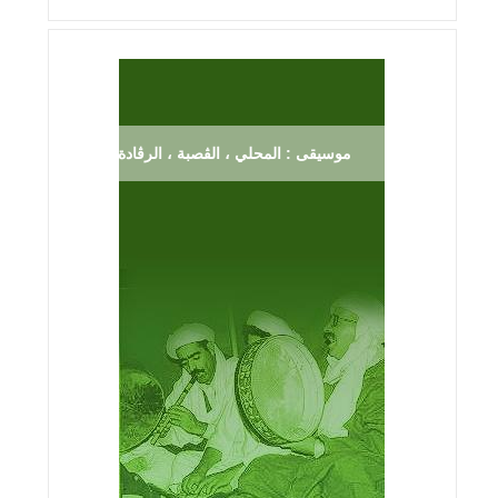
موسيقى : المحلي ، الڨصبة ، الرڨادة