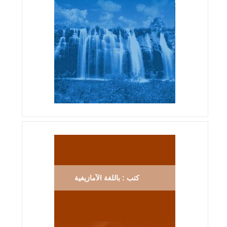
كتب : باللغة الآمازيغية