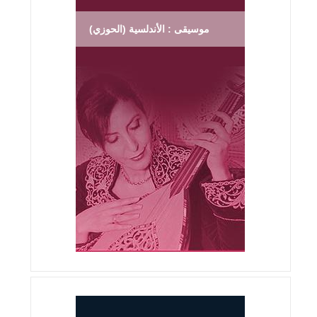
موسيقى : الأندلسية (الحوزي)