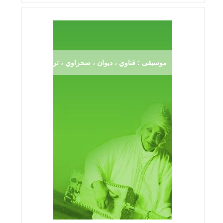
موسيقى : قناوي ، ديوان ، صحراوي ، ترڨية