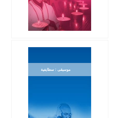
موسيقى : سطايفية