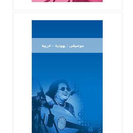
موسيقى : يهودية - عربية