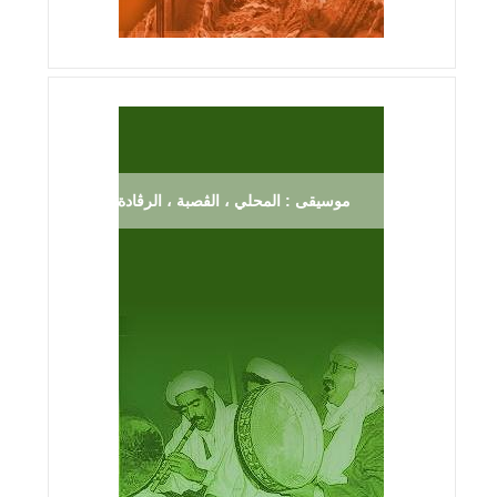
موسيقى : المحلي ، الڨصبة ، الرڨادة