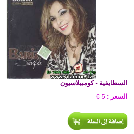
السطايفية - كومبيلاسيون
السعر :
5 €