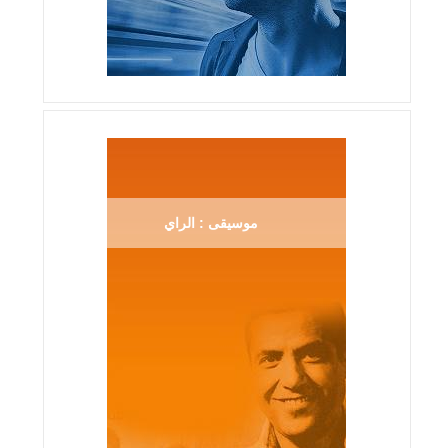
موسيقى : الراي