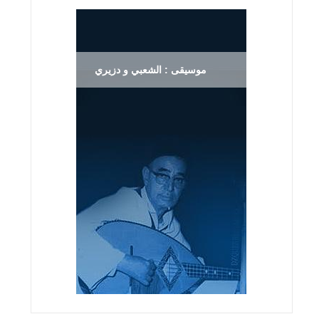
موسيقى : الشعبي و دزيري