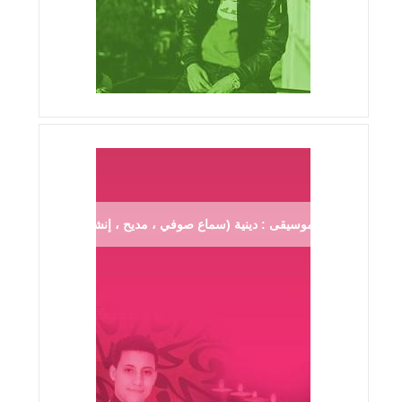
موسيقى : دينية (سماع صوفي ، مديح ، إنشاد ...)