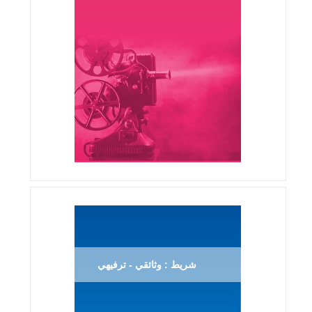
شريط : وثائقي - ترفيهي