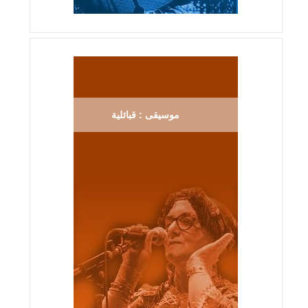
موسيقى : قبائلية