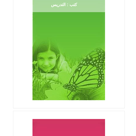
كتب : التدريس