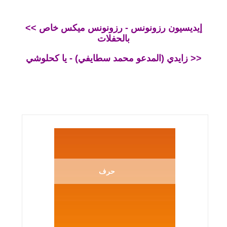
<< إيديسيون رزونونس - رزونونس ميكس خاص
بالحفلات
زايدي (المدعو محمد سطايفي) - يا كحلوشي >>
حرف