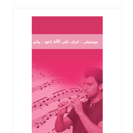
موسيقى : عزف على الآلة (عود ، بيانو ...)