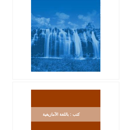
كتب : باللغة الآمازيغية