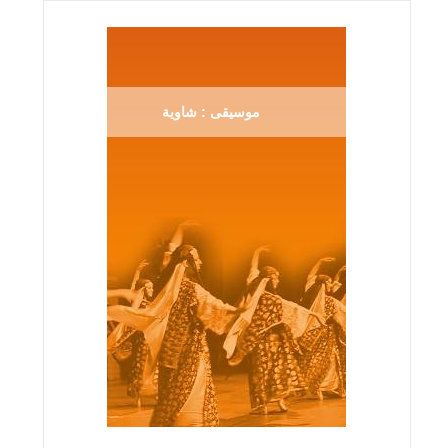
موسيقى : شاوية