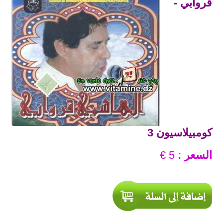
ڨروابي -
كومبيلاسيون 3
السعر :
5 €