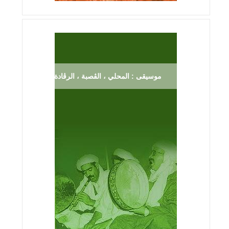
موسيقى : المحلي ، الڨصبة ، الرڨادة