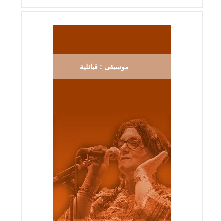
موسيقى : قبائلية