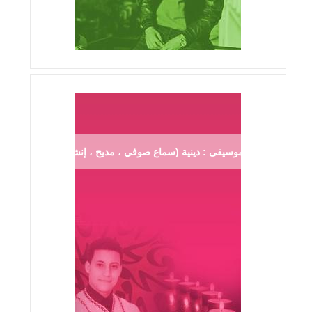
موسيقى : دينية (سماع صوفي ، مديح ، إنشاد ...)