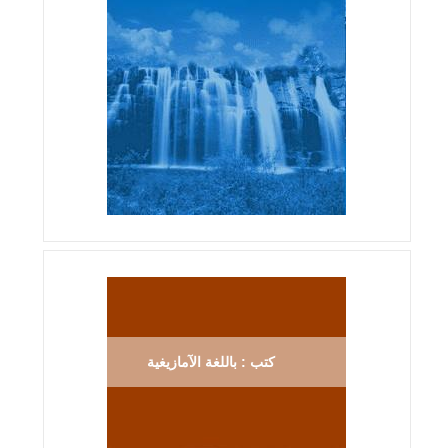
كتب : باللغة الآمازيغية