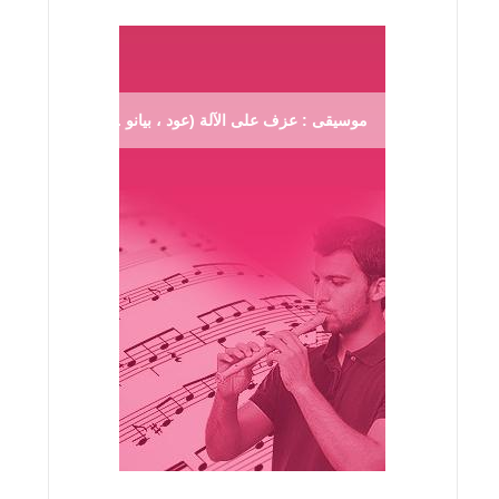
موسيقى : عزف على الآلة (عود ، بيانو ...)