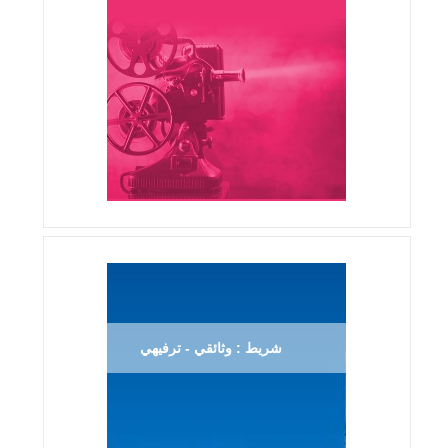
شريط : وثائقي - ترفيهي