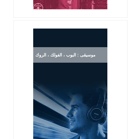
موسيقى : البوب ، الفولك ، الروك