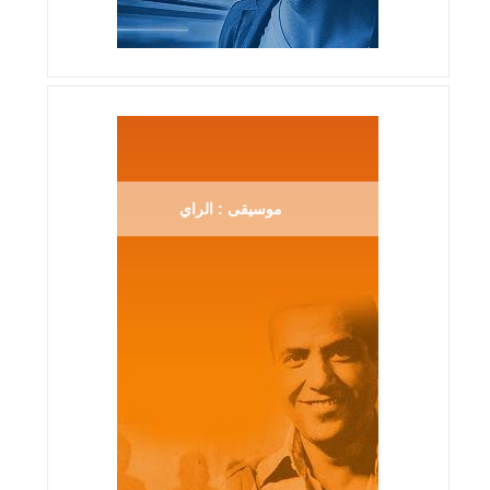
موسيقى : الراي