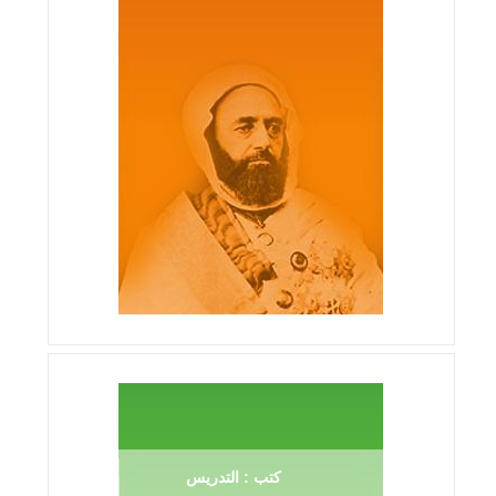
كتب : التدريس