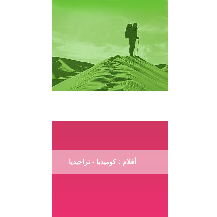
أفلام : كوميديا - تراجيديا