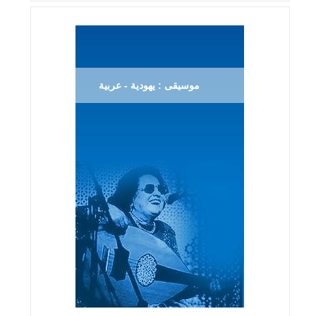
موسيقى : يهودية - عربية