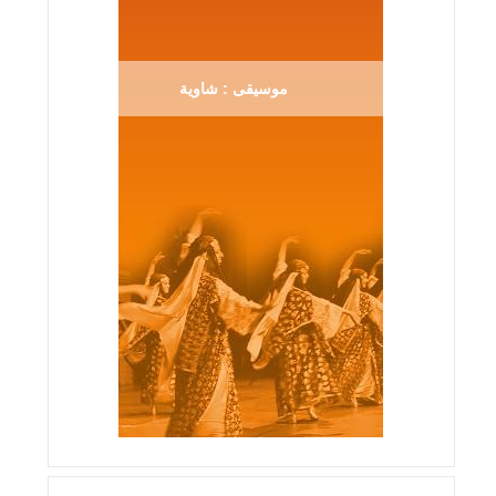
موسيقى : شاوية