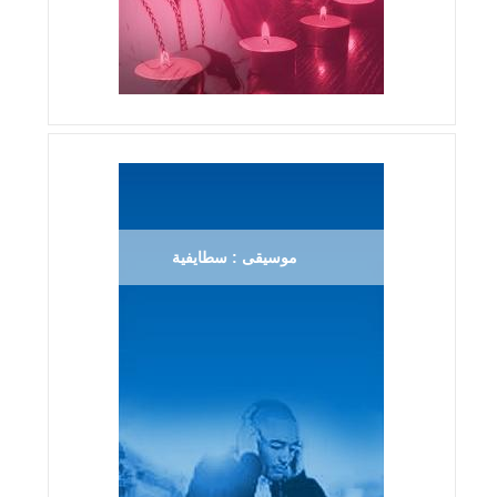
موسيقى : سطايفية