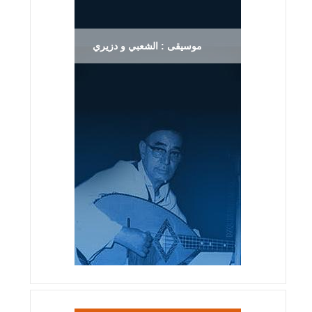
موسيقى : الشعبي و دزيري