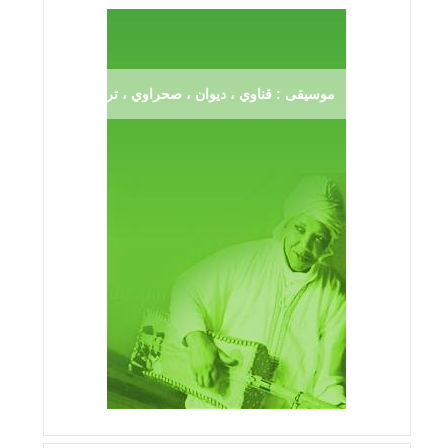
موسيقى : قناوي ، ديوان ، صحراوي ، ترڨية