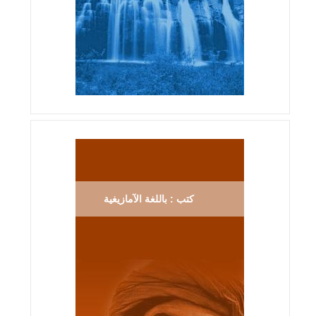
كتب : باللغة الآمازيغية