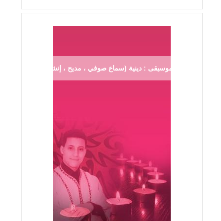
موسيقى : دينية (سماع صوفي ، مديح ، إنشاد ...)