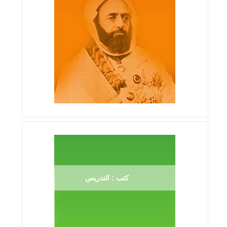
كتب : التدريس