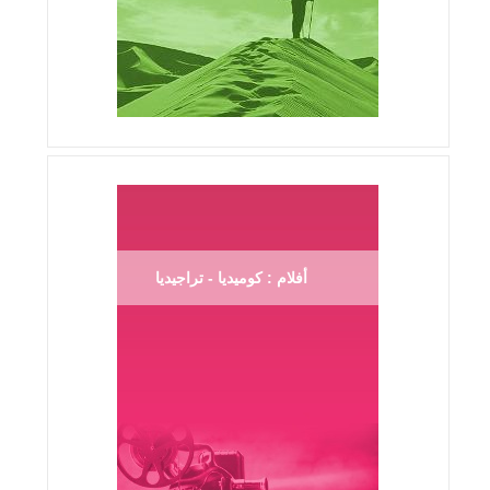
أفلام : كوميديا - تراجيديا