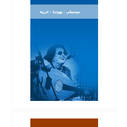
موسيقى : يهودية - عربية