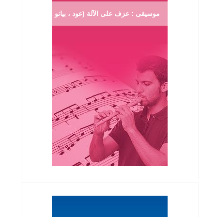
موسيقى : عزف على الآلة (عود ، بيانو ...)