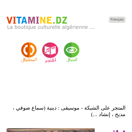
المتجر على الشبكة - موسيقى : دينية (سماع صوفي ،
مديح ، إنشاد ...)