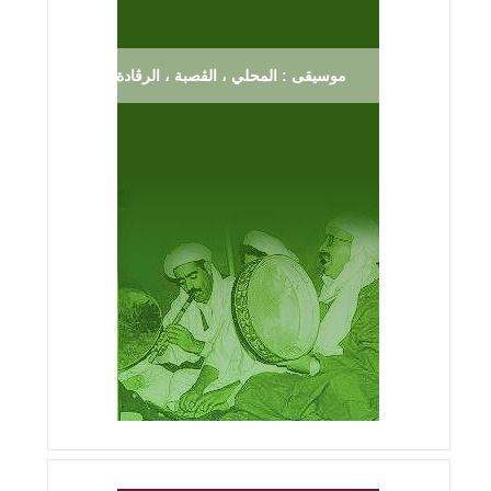
موسيقى : المحلي ، الڨصبة ، الرڨادة