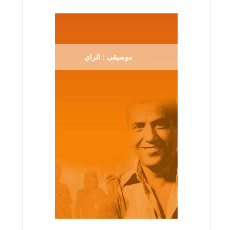
موسيقى : الراي