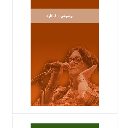
موسيقى : قبائلية