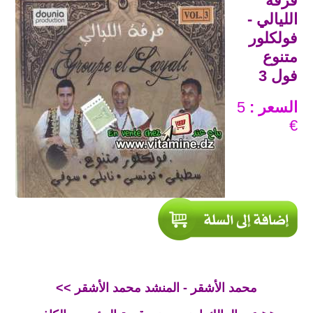
فرقة
الليالي -
فولكلور
متنوع
فول 3
السعر :
5
€
<< محمد الأشقر - المنشد محمد الأشقر