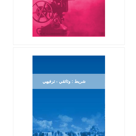
شريط : وثائقي - ترفيهي