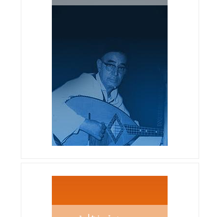
موسيقى : شاوية