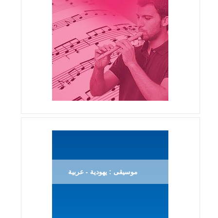
موسيقى : يهودية - عربية