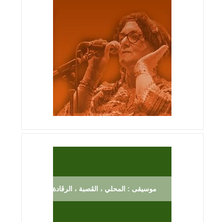
موسيقى : المحلي ، الڨصبة ، الرڨادة