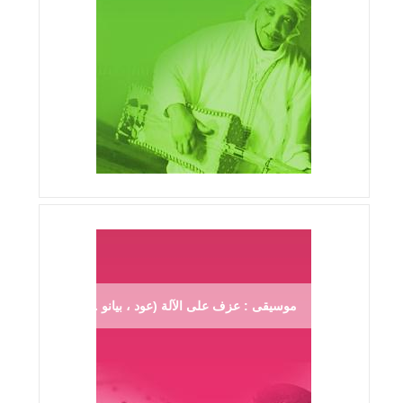
موسيقى : عزف على الآلة (عود ، بيانو ...)