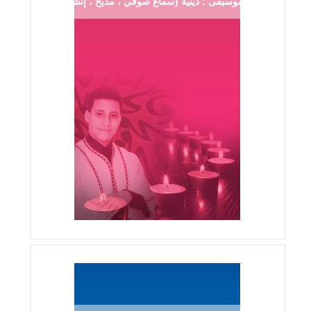
موسيقى : دينية (سماع صوفي ، مديح ، إنشاد ...)