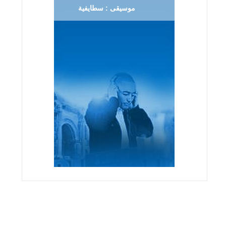
موسيقى : سطايفية