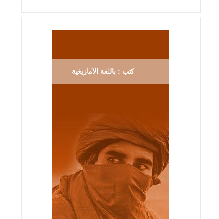
كتب : باللغة الآمازيغية