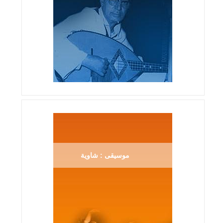
موسيقى : شاوية