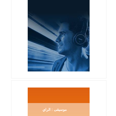
موسيقى : الراي