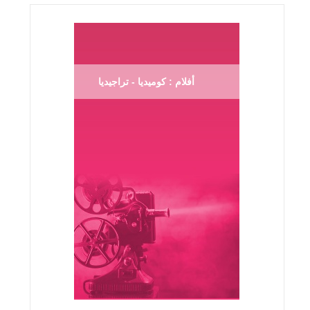
أفلام : كوميديا - تراجيديا