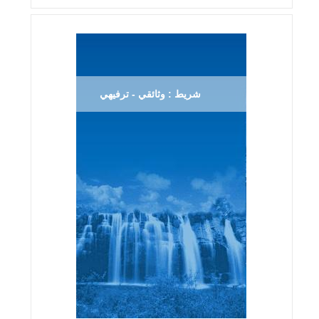
شريط : وثائقي - ترفيهي