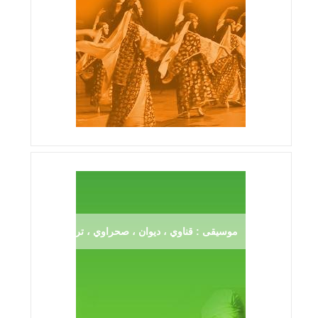
موسيقى : قناوي ، ديوان ، صحراوي ، ترڨية