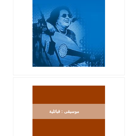
موسيقى : قبائلية