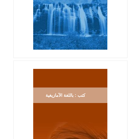
كتب : باللغة الآمازيغية