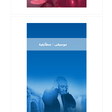
موسيقى : سطايفية