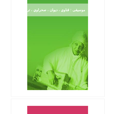
موسيقى : قناوي ، ديوان ، صحراوي ، ترڨية