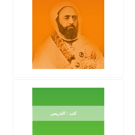
كتب : التدريس