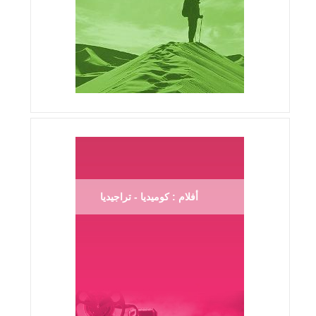
أفلام : كوميديا - تراجيديا