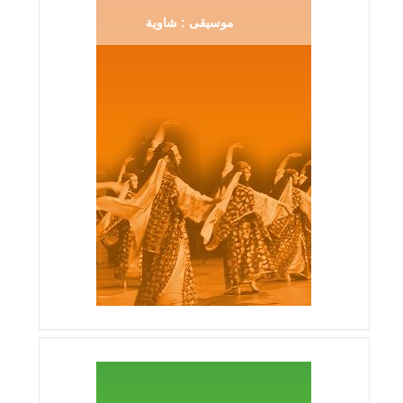
موسيقى : شاوية