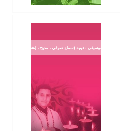
موسيقى : دينية (سماع صوفي ، مديح ، إنشاد ...)