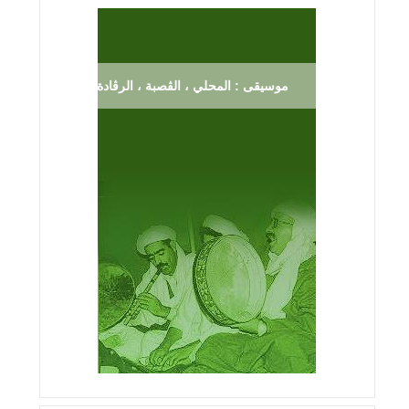
موسيقى : المحلي ، الڨصبة ، الرڨادة