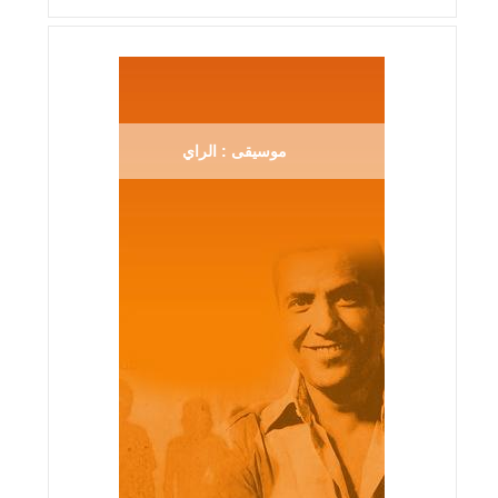
موسيقى : الراي