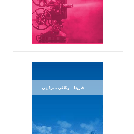
شريط : وثائقي - ترفيهي