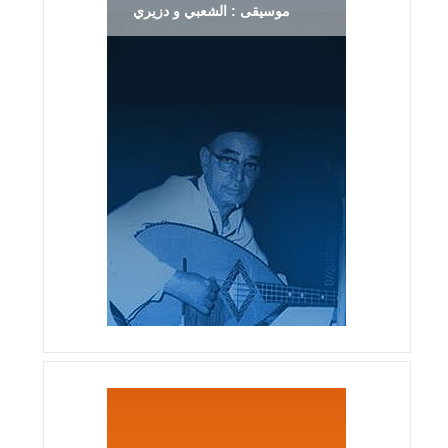
موسيقى : الشعبي و دزيري