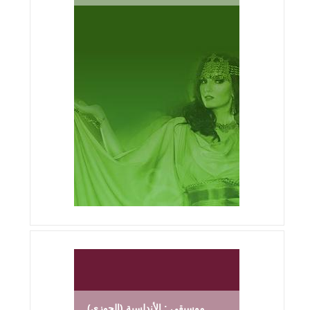
موسيقى : الأندلسية (الحوزي)