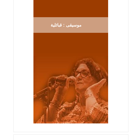
موسيقى : قبائلية