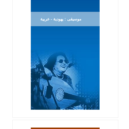
موسيقى : يهودية - عربية