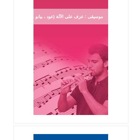
موسيقى : عزف على الآلة (عود ، بيانو ...)