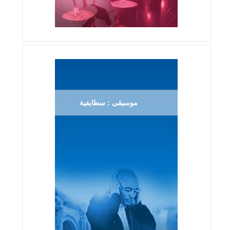
موسيقى : سطايفية