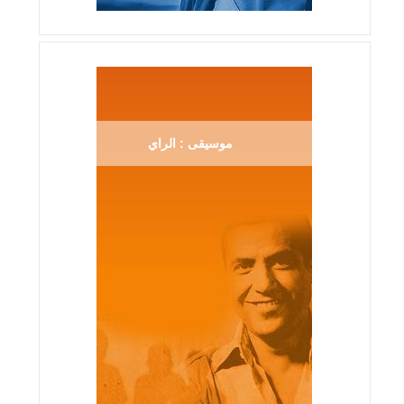
موسيقى : الراي