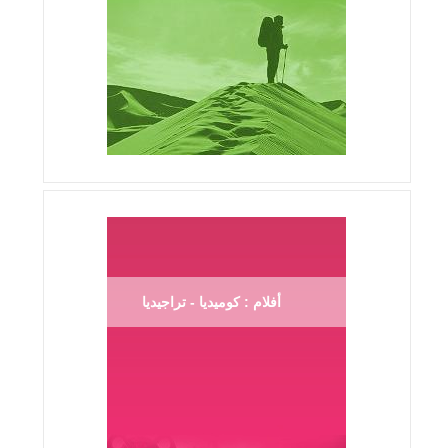
أفلام : كوميديا - تراجيديا