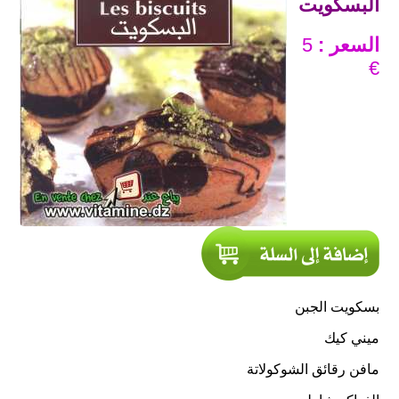
البسكويت
السعر :
5
€
بسكويت الجبن
ميني كيك
مافن رقائق الشوكولاتة