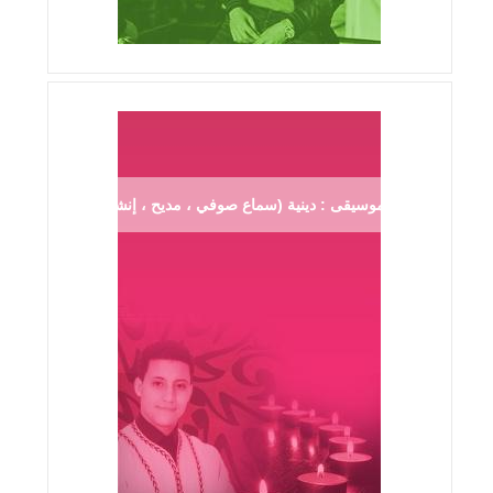
موسيقى : دينية (سماع صوفي ، مديح ، إنشاد ...)