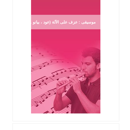
موسيقى : عزف على الآلة (عود ، بيانو ...)