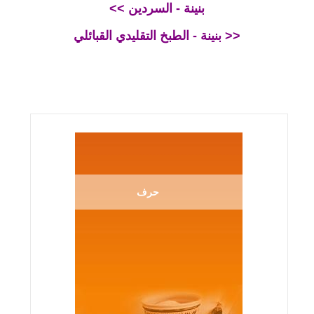
<< بنينة - السردين
بنينة - الطبخ التقليدي القبائلي >>
حرف