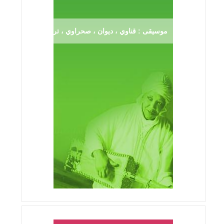
موسيقى : قناوي ، ديوان ، صحراوي ، ترڨية