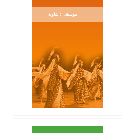
موسيقى : شاوية