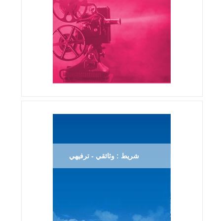
شريط : وثائقي - ترفيهي