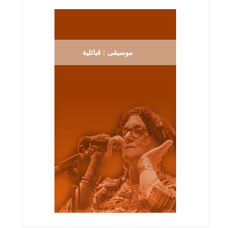
موسيقى : قبائلية