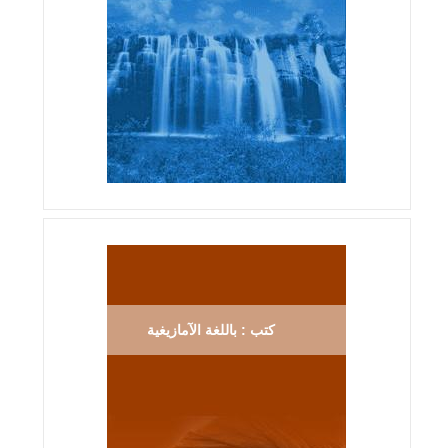
كتب : باللغة الآمازيغية