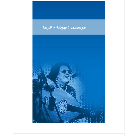
موسيقى : يهودية - عربية