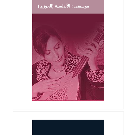
موسيقى : الأندلسية (الحوزي)