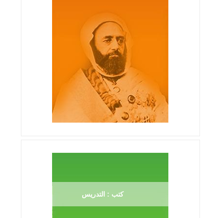
كتب : التدريس