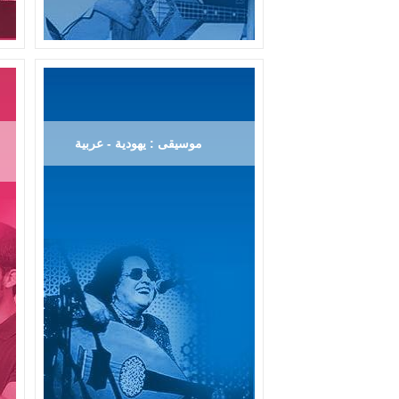
موسيقى : يهودية - عربية