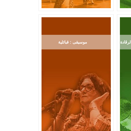
رڨادة
موسيقى : قبائلية