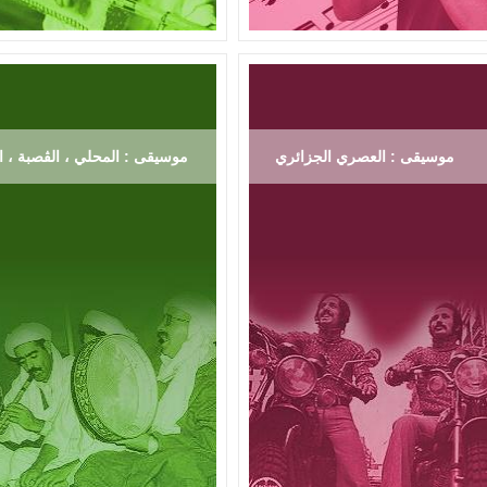
موسيقى : العصري الجزائري
موسيقى : المحلي ، الڨصبة ، ال