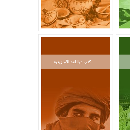
كتب : باللغة الآمازيغية