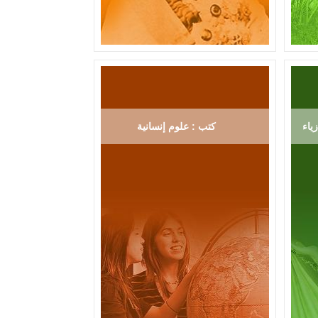
ياء
كتب : علوم إنسانية