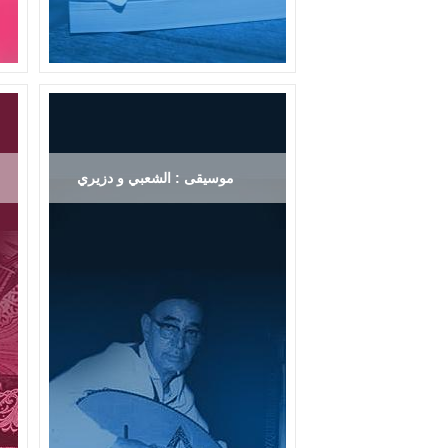
موسيقى : الشعبي و دزيري