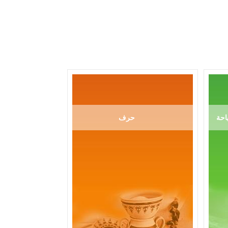
احة
حرف