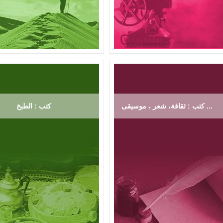
كتب : ثقافة، شعر ، موسيقى ...
كتب : الطبخ