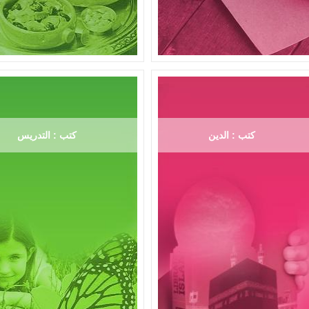
كتب : الدين
كتب : التدريس