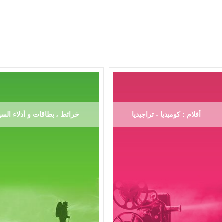
أفلام : كوميديا - تراجيديا
خرائط ، بطاقات و أدلاء السي