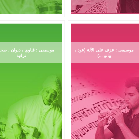
موسيقى : عزف على الآلة (عود ،
موسيقى : قناوي ، ديوان ، صحر
بيانو ...)
ترڨية