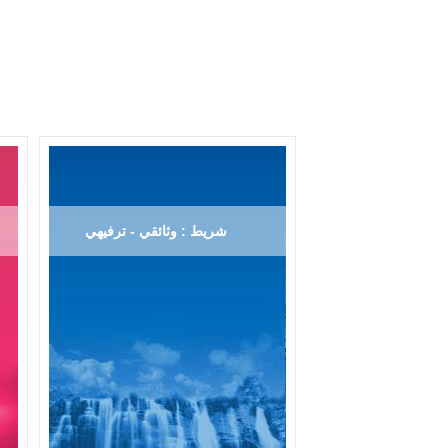
شريط : وثائقي - ترفيهي