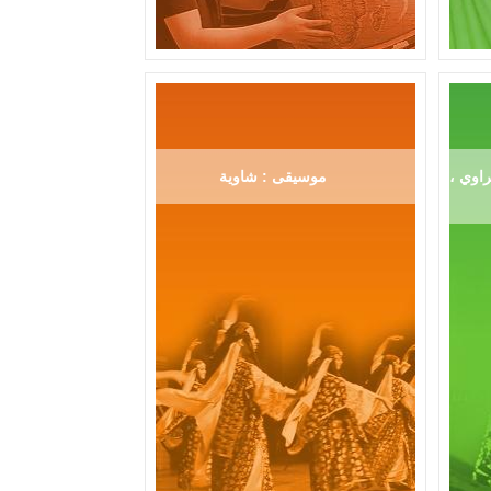
اوي ،
موسيقى : شاوية