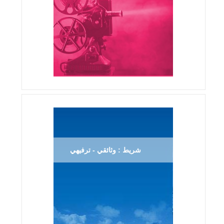
شريط : وثائقي - ترفيهي