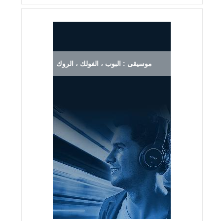
موسيقى : البوب ، الفولك ، الروك