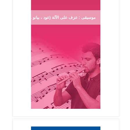
موسيقى : عزف على الآلة (عود ، بيانو ...)