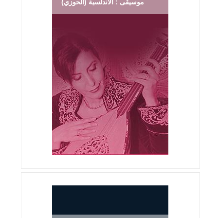
موسيقى : الأندلسية (الحوزي)