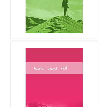
أفلام : كوميديا - تراجيديا