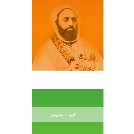
كتب : التدريس