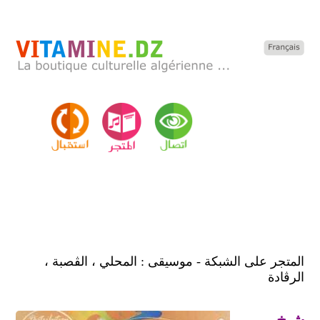
المتجر على الشبكة - موسيقى : المحلي ، الڨصبة ،
الرڨادة