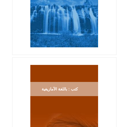
كتب : باللغة الآمازيغية