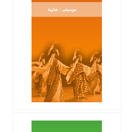
موسيقى : شاوية