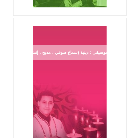
موسيقى : دينية (سماع صوفي ، مديح ، إنشاد ...)