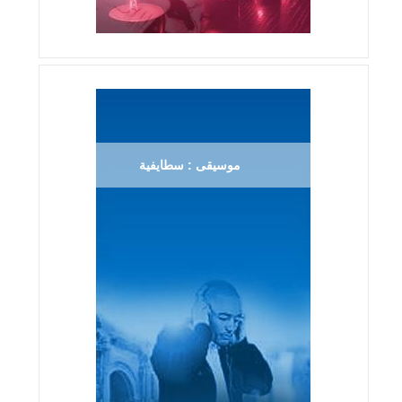
موسيقى : سطايفية