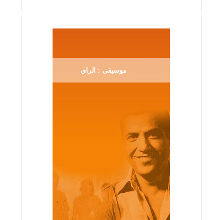
موسيقى : الراي