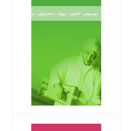
موسيقى : قناوي ، ديوان ، صحراوي ، ترڨية