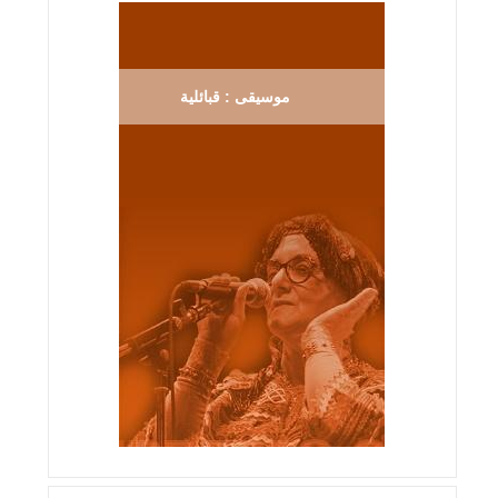
موسيقى : قبائلية