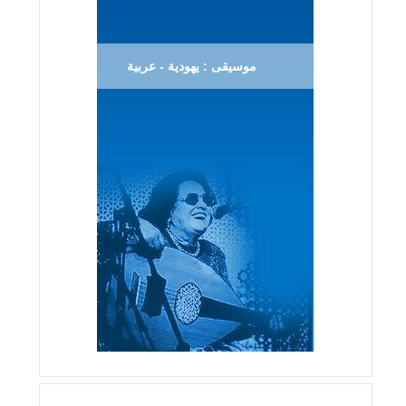
موسيقى : يهودية - عربية