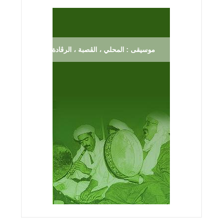
موسيقى : المحلي ، الڨصبة ، الرڨادة