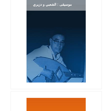
موسيقى : الشعبي و دزيري