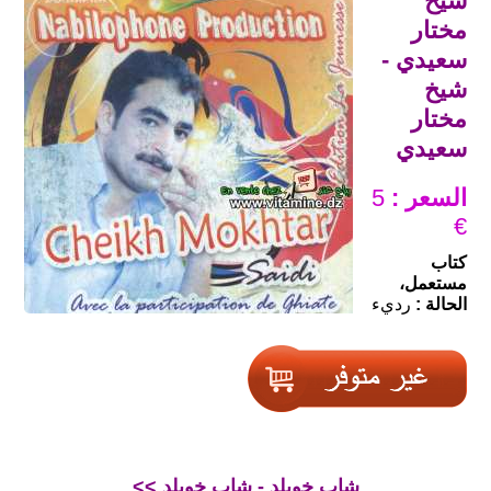
شيخ
مختار
سعيدي -
شيخ
مختار
سعيدي
السعر :
5
€
كتاب
مستعمل،
الحالة :
رديء
<< شاب خويلد - شاب خويلد