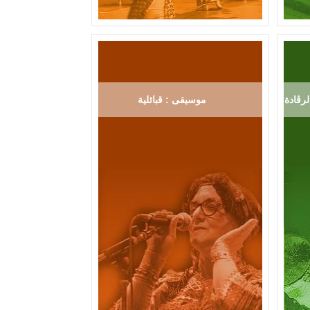
رڨادة
موسيقى : قبائلية