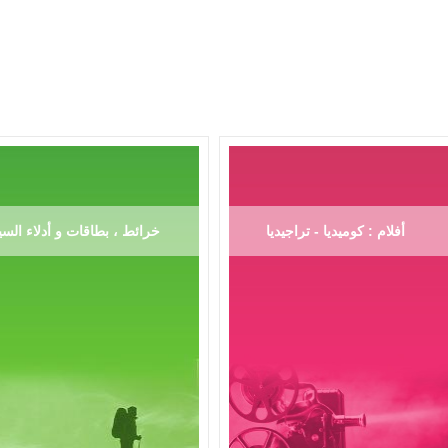
أفلام : كوميديا - تراجيديا
خرائط ، بطاقات و أدلاء السي