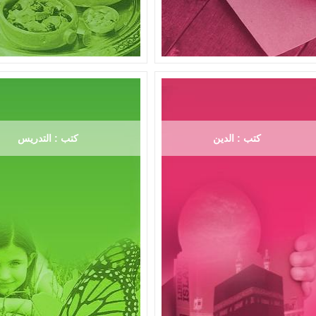
كتب : الدين
كتب : التدريس