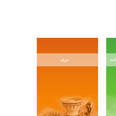
احة
حرف