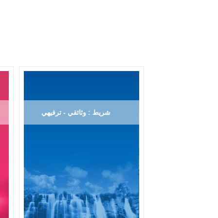
شريط : وثائقي - ترفيهي