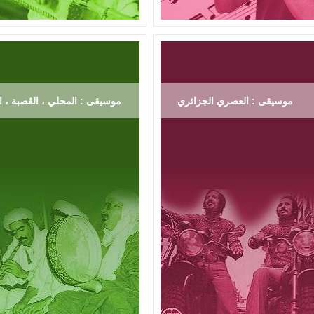
موسيقى : العصري الجزائري
موسيقى : المحلي ، الڨصبة ، ال