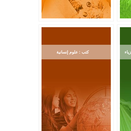
ياء
كتب : علوم إنسانية