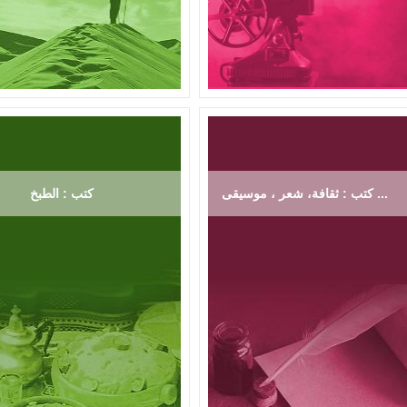
كتب : ثقافة، شعر ، موسيقى ...
كتب : الطبخ