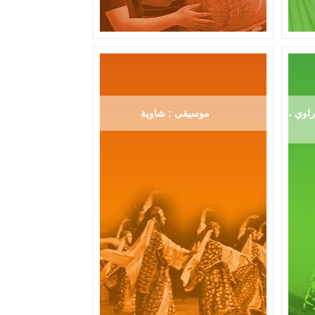
اوي ،
موسيقى : شاوية