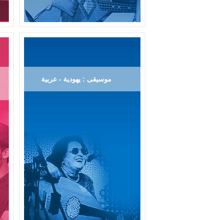
موسيقى : يهودية - عربية