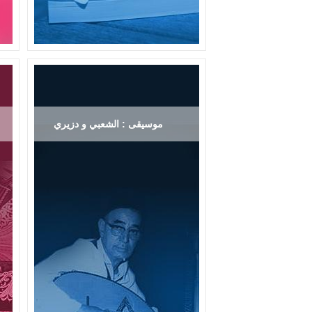
موسيقى : الشعبي و دزيري