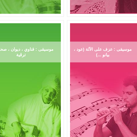
موسيقى : عزف على الآلة (عود ،
موسيقى : قناوي ، ديوان ، صحر
بيانو ...)
ترڨية