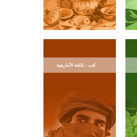
كتب : باللغة الآمازيغية