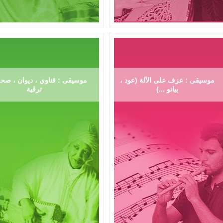
موسيقى : عزف على الآلة (عود ،
موسيقى : قناوي ، ديوان ، صحر
بيانو ...)
ترڨية