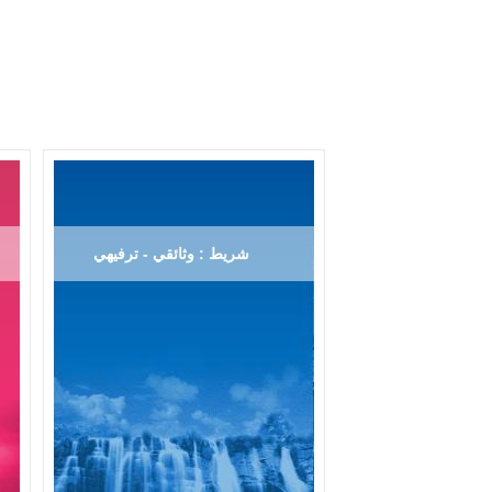
شريط : وثائقي - ترفيهي