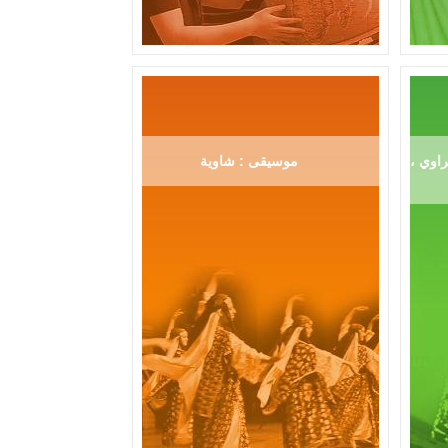
اوي ،
موسيقى : شاوية