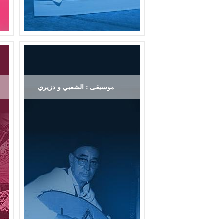
موسيقى : الشعبي و دزيري