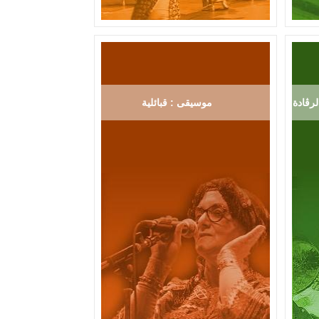
رڨادة
موسيقى : قبائلية