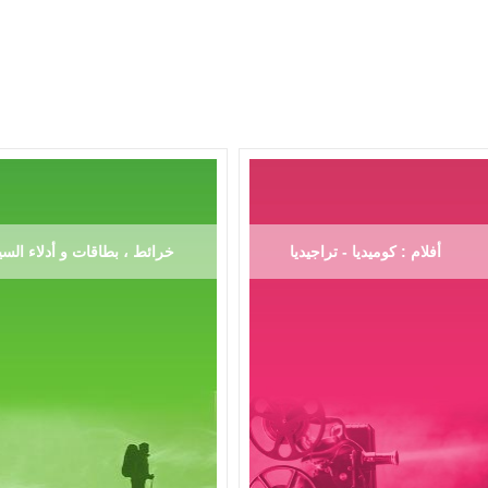
أفلام : كوميديا - تراجيديا
خرائط ، بطاقات و أدلاء السي