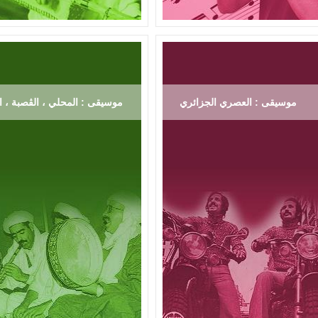
موسيقى : العصري الجزائري
موسيقى : المحلي ، الڨصبة ، ال