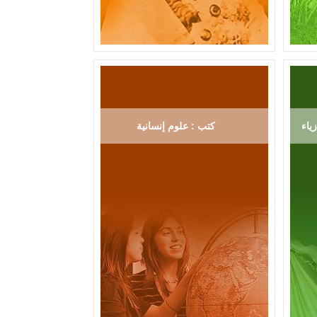
ياء
كتب : علوم إنسانية