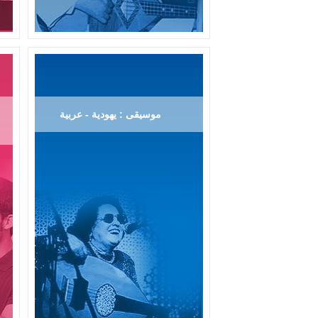
موسيقى : يهودية - عربية