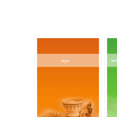
احة
حرف