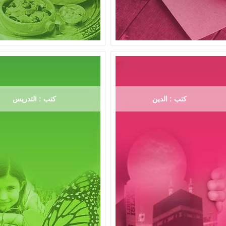
كتب : الدين
كتب : التدريس