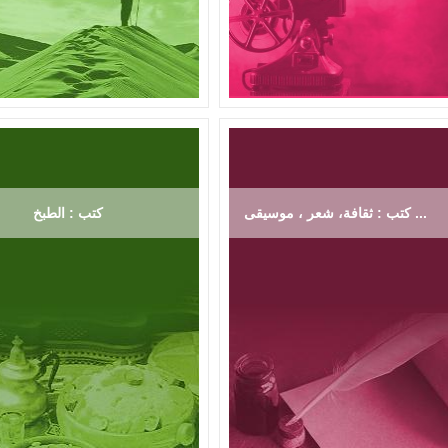
كتب : ثقافة، شعر ، موسيقى ...
كتب : الطبخ