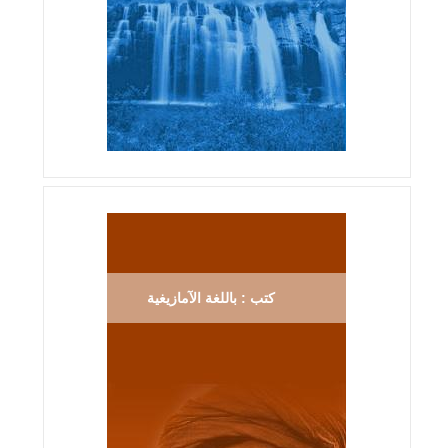
كتب : باللغة الآمازيغية