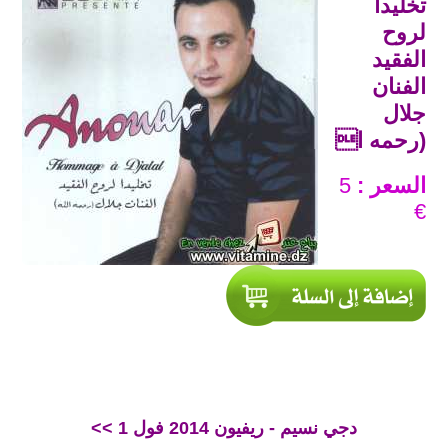
تخليدا
لروح
الفقيد
الفنان
جلال
(رحمه ا
السعر :
5
€
<< دجي نسيم - ريفيون 2014 فول 1