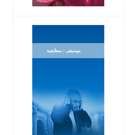
موسيقى : سطايفية