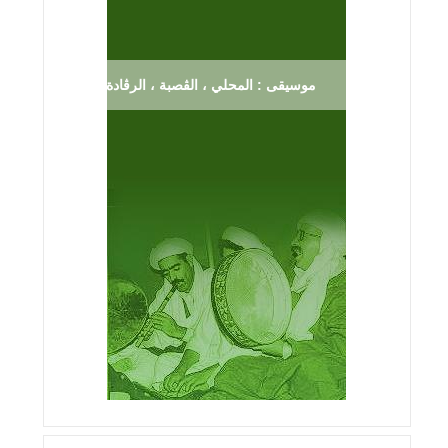
موسيقى : المحلي ، الڨصبة ، الرڨادة