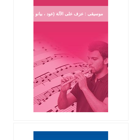
موسيقى : عزف على الآلة (عود ، بيانو ...)