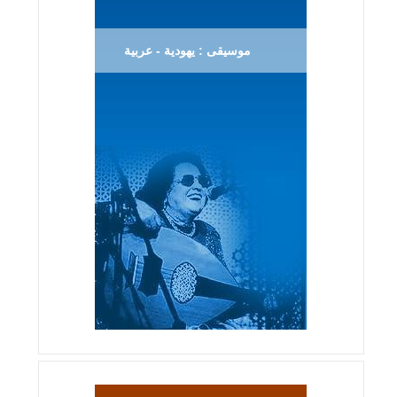
موسيقى : يهودية - عربية