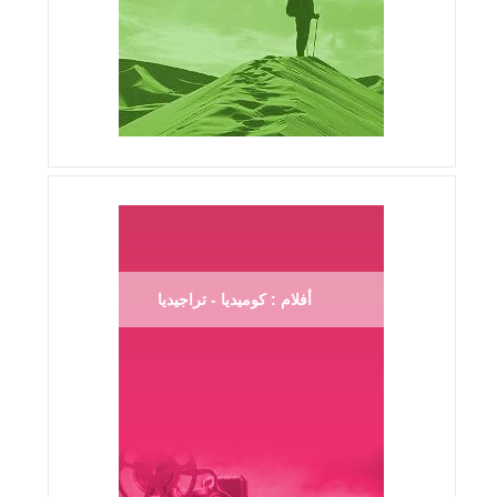
أفلام : كوميديا - تراجيديا