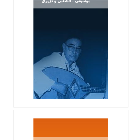
موسيقى : الشعبي و دزيري