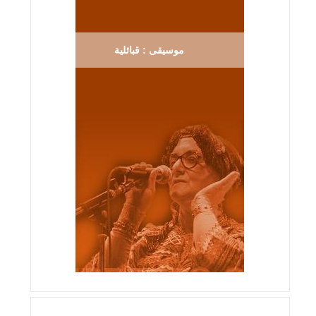
موسيقى : قبائلية