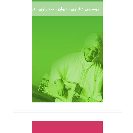
موسيقى : قناوي ، ديوان ، صحراوي ، ترڨية