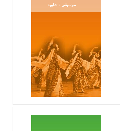
موسيقى : شاوية