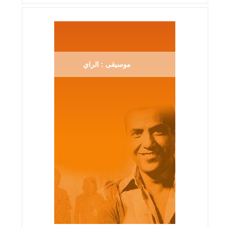
موسيقى : الراي