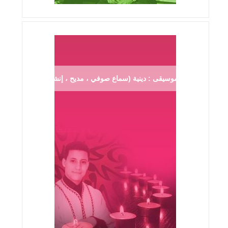
موسيقى : دينية (سماع صوفي ، مديح ، إنشاد ...)