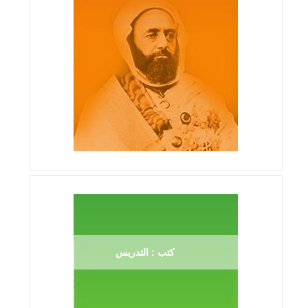
كتب : التدريس