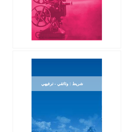
شريط : وثائقي - ترفيهي