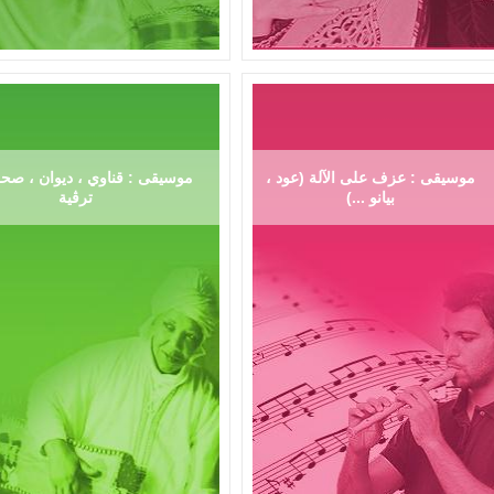
موسيقى : عزف على الآلة (عود ،
موسيقى : قناوي ، ديوان ، صحر
بيانو ...)
ترڨية