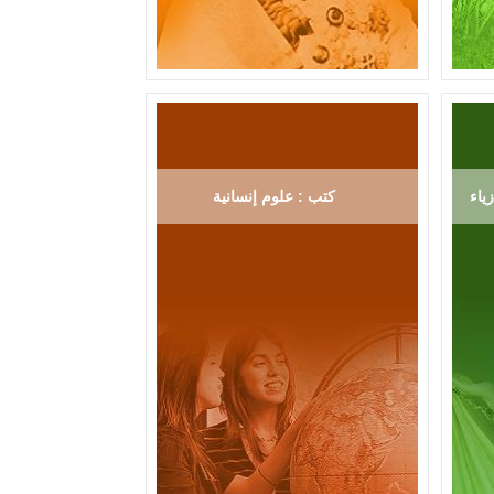
ياء
كتب : علوم إنسانية