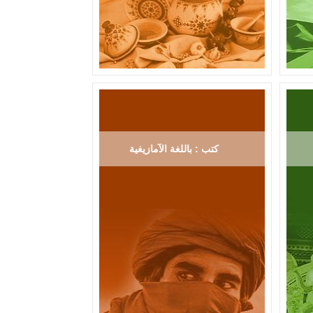
كتب : باللغة الآمازيغية