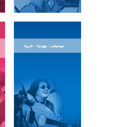
موسيقى : يهودية - عربية