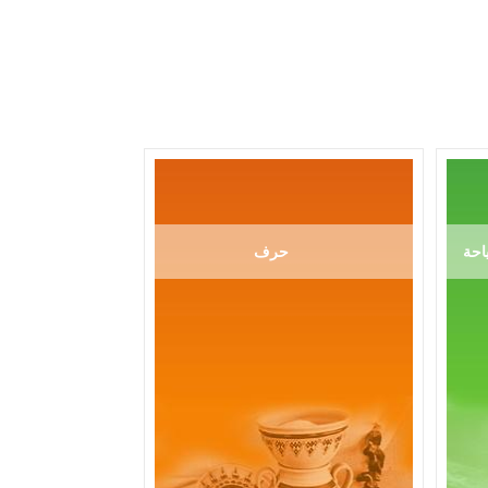
احة
حرف