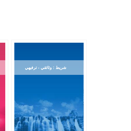
شريط : وثائقي - ترفيهي