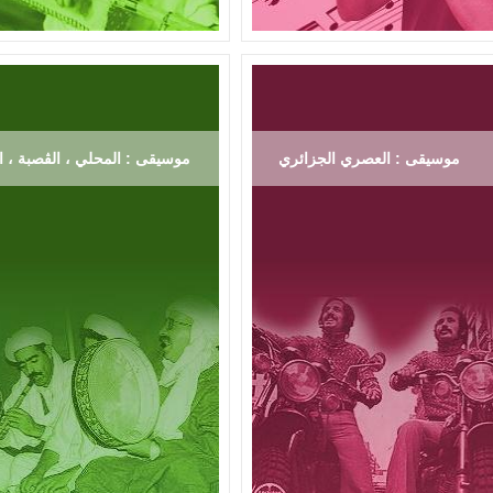
موسيقى : العصري الجزائري
موسيقى : المحلي ، الڨصبة ، ال