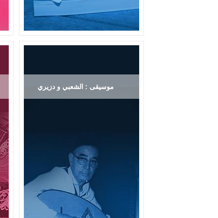
موسيقى : الشعبي و دزيري