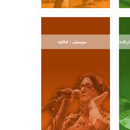
رڨادة
موسيقى : قبائلية