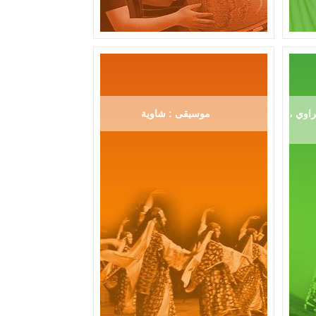
اوي ،
موسيقى : شاوية