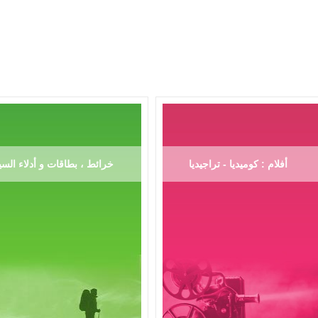
أفلام : كوميديا - تراجيديا
خرائط ، بطاقات و أدلاء السي