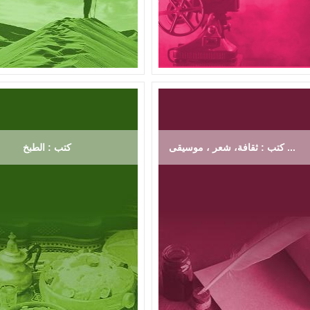
كتب : ثقافة، شعر ، موسيقى ...
كتب : الطبخ