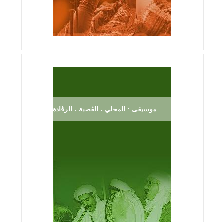
موسيقى : المحلي ، الڨصبة ، الرڨادة