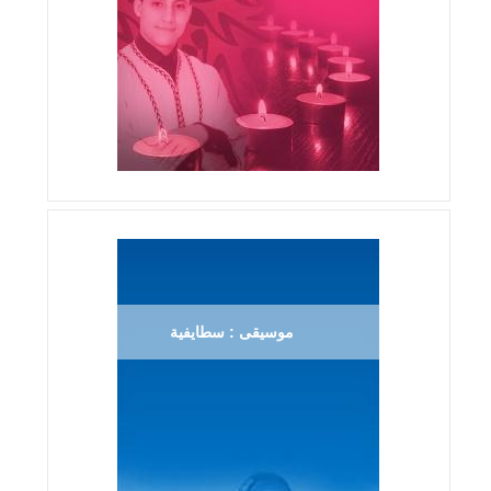
موسيقى : سطايفية