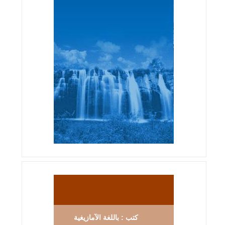
كتب : باللغة الآمازيغية