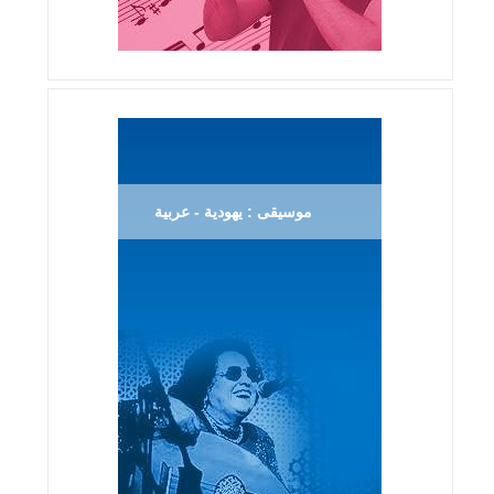
موسيقى : يهودية - عربية