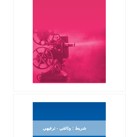
شريط : وثائقي - ترفيهي