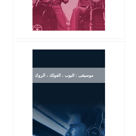
موسيقى : البوب ، الفولك ، الروك