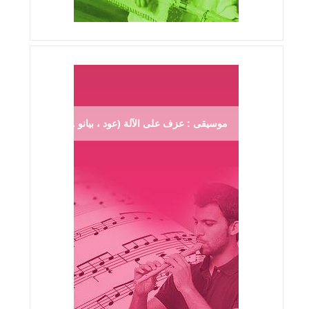
موسيقى : عزف على الآلة (عود ، بيانو ...)