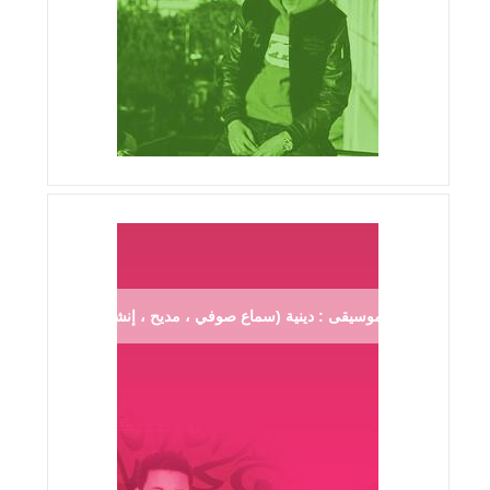
موسيقى : دينية (سماع صوفي ، مديح ، إنشاد ...)