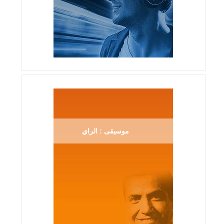
موسيقى : الراي