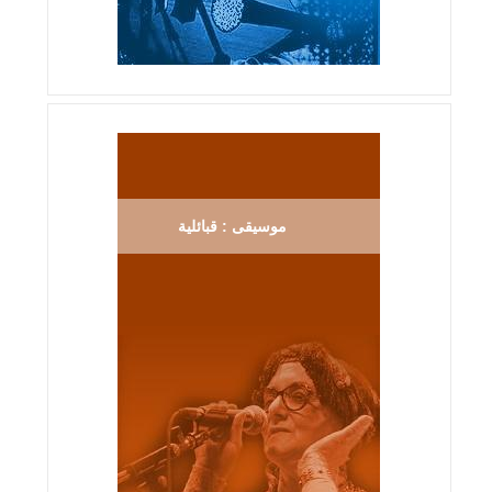
موسيقى : قبائلية