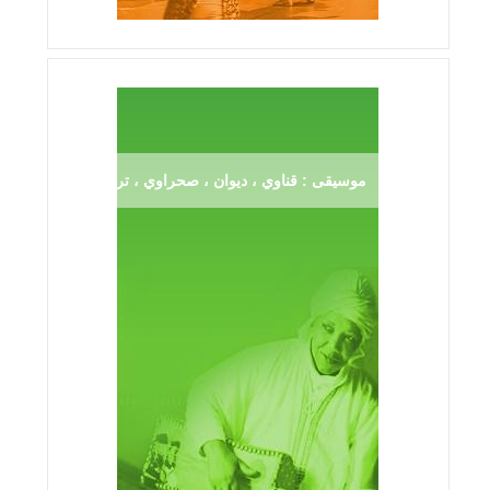
موسيقى : قناوي ، ديوان ، صحراوي ، ترڨية