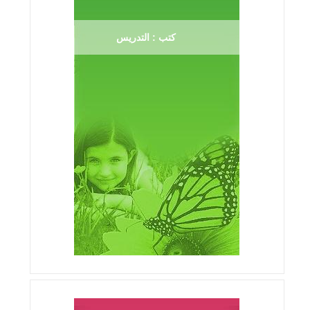
كتب : التدريس