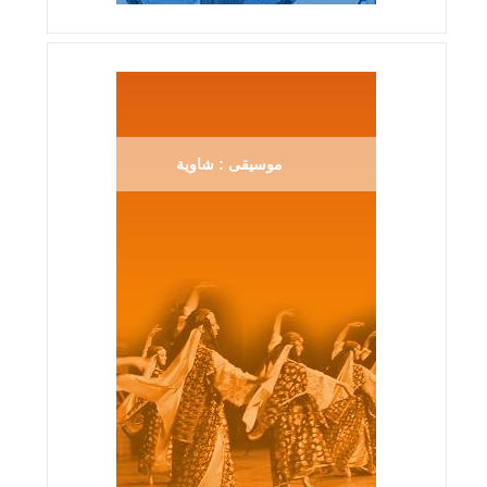
موسيقى : شاوية