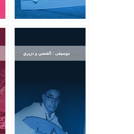
موسيقى : الشعبي و دزيري