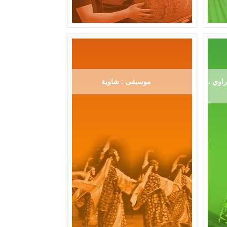
اوي ،
موسيقى : شاوية