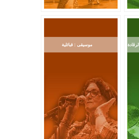
رڨادة
موسيقى : قبائلية