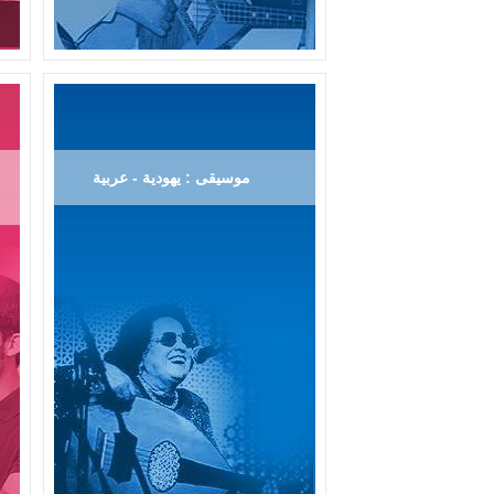
موسيقى : يهودية - عربية