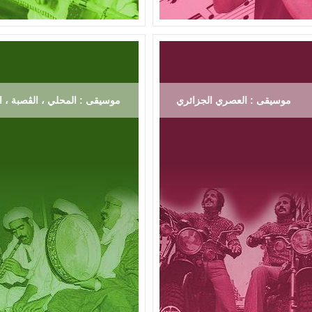
موسيقى : العصري الجزائري
موسيقى : المحلي ، الڨصبة ، ال