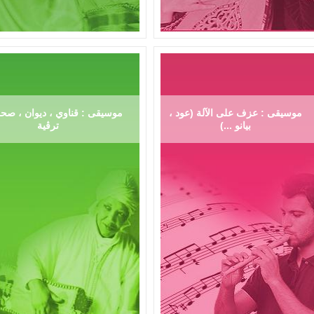
موسيقى : عزف على الآلة (عود ،
موسيقى : قناوي ، ديوان ، صحر
بيانو ...)
ترڨية