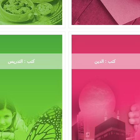
كتب : الدين
كتب : التدريس