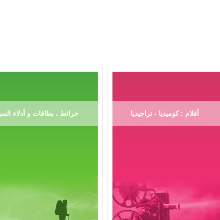
أفلام : كوميديا - تراجيديا
خرائط ، بطاقات و أدلاء السي