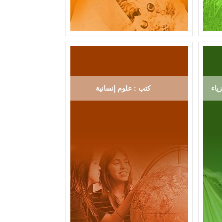
ياء
كتب : علوم إنسانية