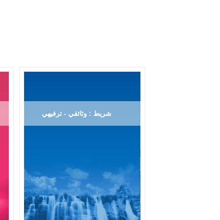
شريط : وثائقي - ترفيهي