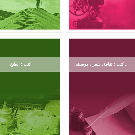
كتب : ثقافة، شعر ، موسيقى ...
كتب : الطبخ