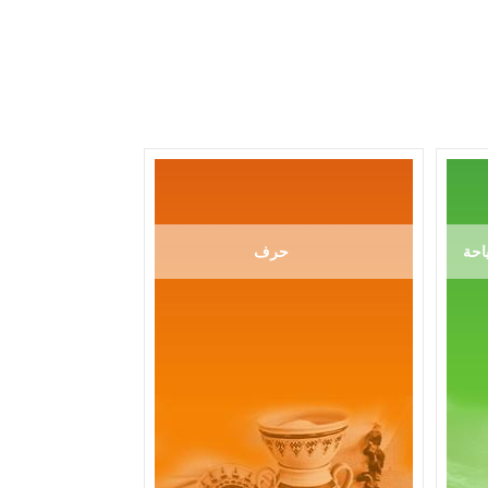
احة
حرف