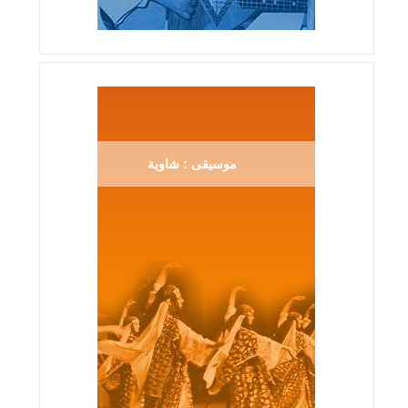
موسيقى : شاوية