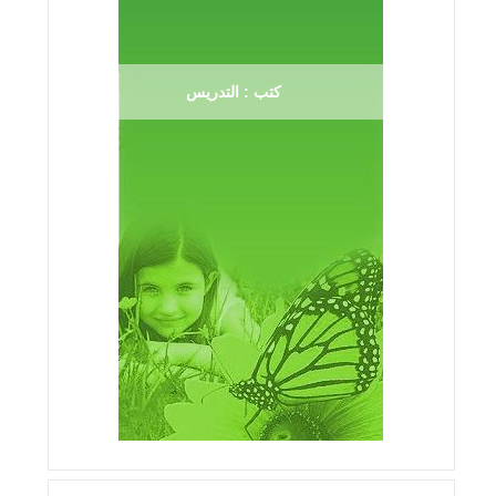
كتب : التدريس