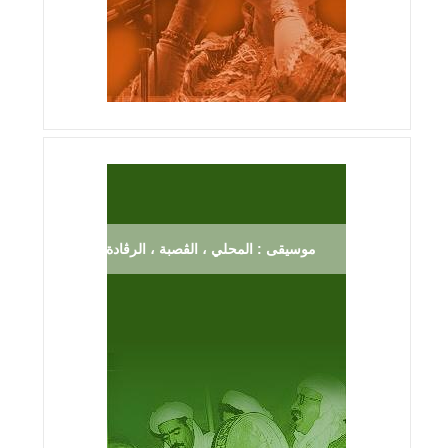
موسيقى : المحلي ، الڨصبة ، الرڨادة