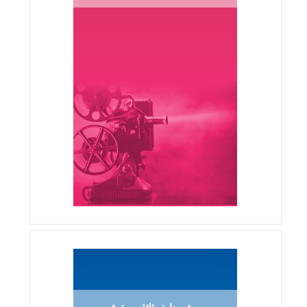
شريط : وثائقي - ترفيهي