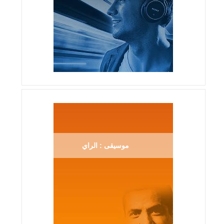
موسيقى : الراي