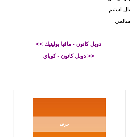
بال استيم
سالمي
<< دوبل كانون - مافيا بوليتيك
دوبل كانون - كوباي >>
حرف