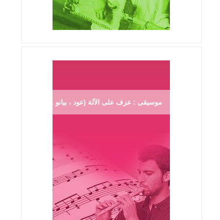
موسيقى : عزف على الآلة (عود ، بيانو ...)