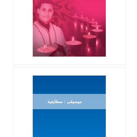
موسيقى : سطايفية