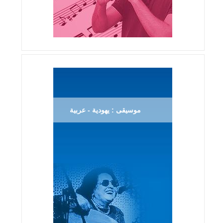
موسيقى : يهودية - عربية