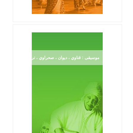
موسيقى : قناوي ، ديوان ، صحراوي ، ترڨية