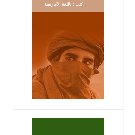
كتب : باللغة الآمازيغية