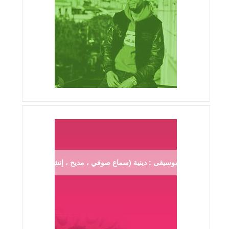
موسيقى : دينية (سماع صوفي ، مديح ، إنشاد ...)