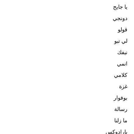
يا جايح
دونجي
قولو
لي تبو
نيفك
انمي
كلامي
غزة
بوفوار
رسالة
ما زلنا
بارادوكس