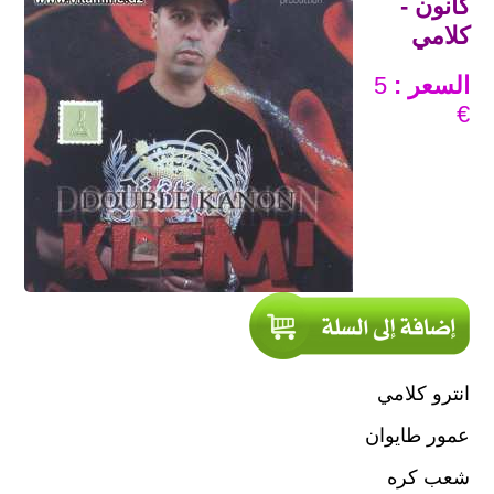
كانون -
كلامي
السعر :
5
€
انترو كلامي
عمور طايوان
شعب كره