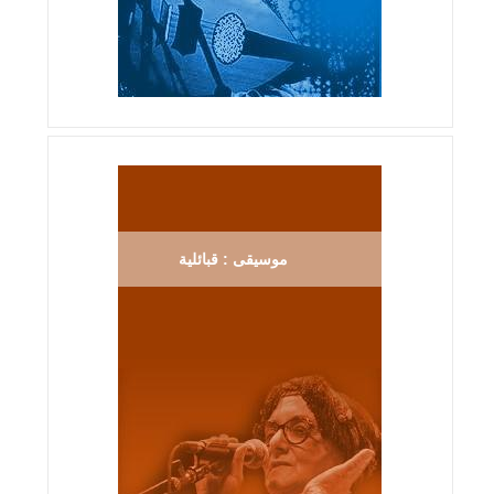
موسيقى : قبائلية