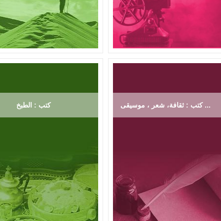
كتب : ثقافة، شعر ، موسيقى ...
كتب : الطبخ