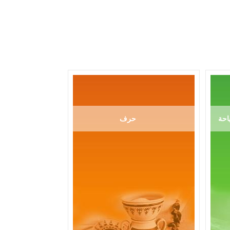
احة
حرف