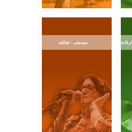
رڨادة
موسيقى : قبائلية