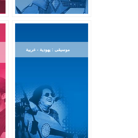
موسيقى : يهودية - عربية