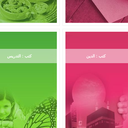
كتب : الدين
كتب : التدريس