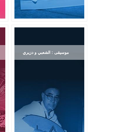
موسيقى : الشعبي و دزيري