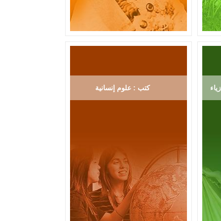
ياء
كتب : علوم إنسانية