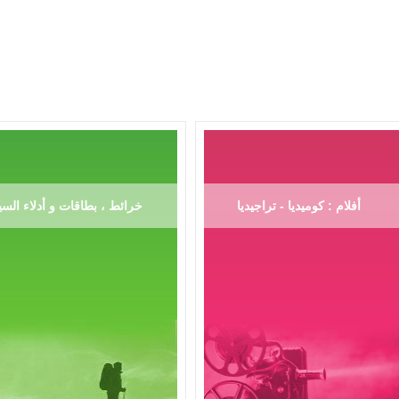
أفلام : كوميديا - تراجيديا
خرائط ، بطاقات و أدلاء السي