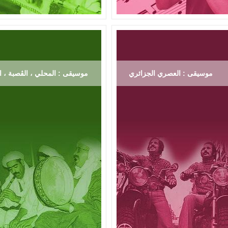
موسيقى : العصري الجزائري
موسيقى : المحلي ، الڨصبة ، ال