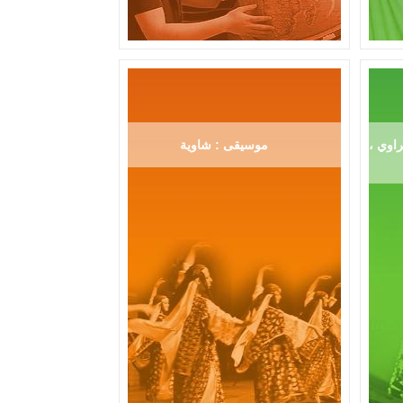
اوي ،
موسيقى : شاوية