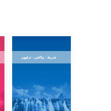
شريط : وثائقي - ترفيهي