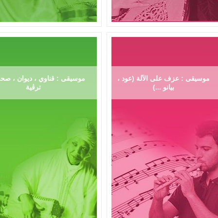
موسيقى : عزف على الآلة (عود ،
موسيقى : قناوي ، ديوان ، صحر
بيانو ...)
ترڨية