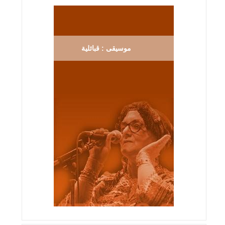
موسيقى : قبائلية