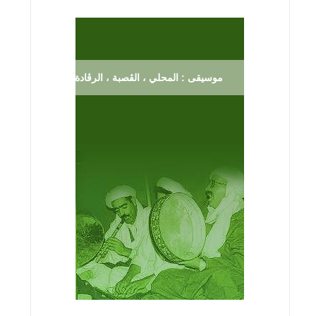
موسيقى : المحلي ، الڨصبة ، الرڨادة