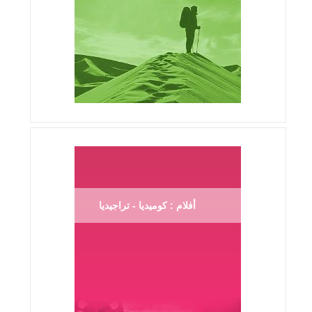
أفلام : كوميديا - تراجيديا