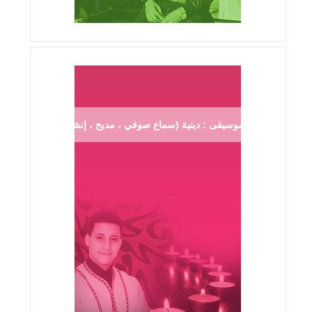
موسيقى : دينية (سماع صوفي ، مديح ، إنشاد ...)