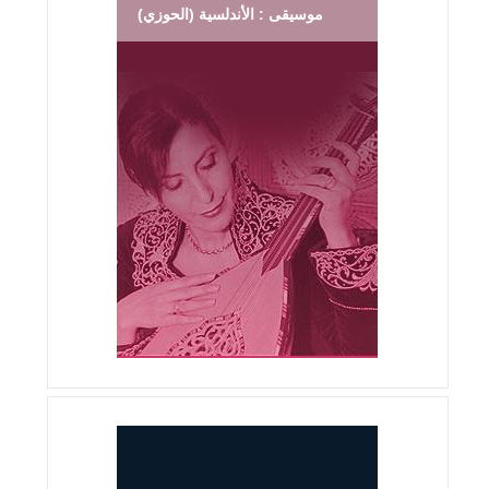
موسيقى : الأندلسية (الحوزي)