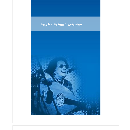
موسيقى : يهودية - عربية