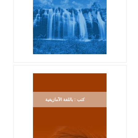
كتب : باللغة الآمازيغية