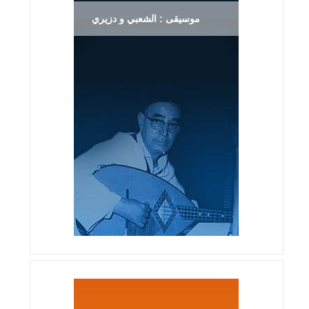
موسيقى : الشعبي و دزيري