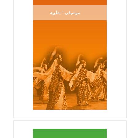
موسيقى : شاوية