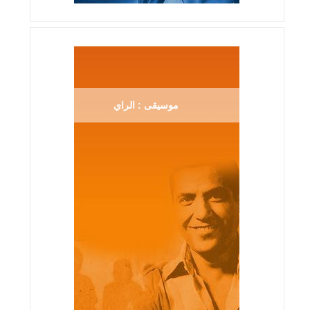
موسيقى : الراي