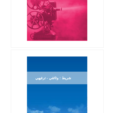
شريط : وثائقي - ترفيهي