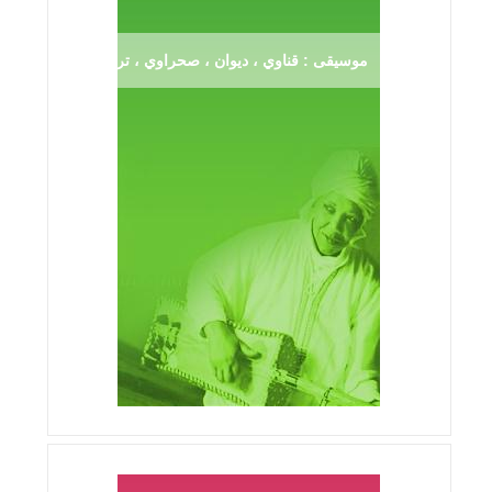
موسيقى : قناوي ، ديوان ، صحراوي ، ترڨية