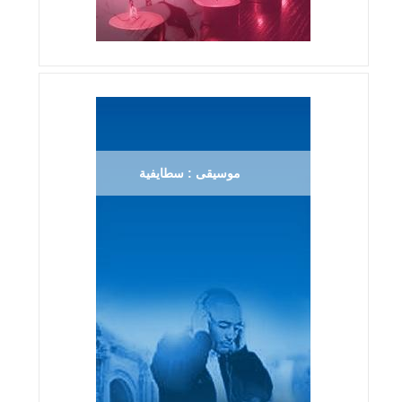
موسيقى : سطايفية