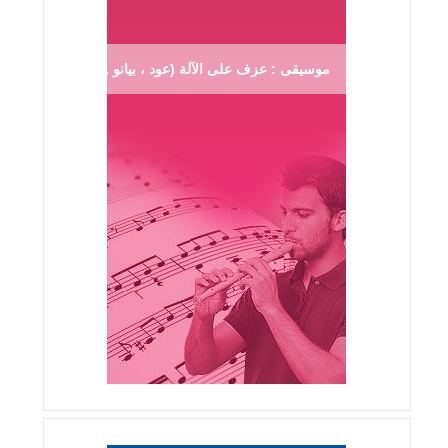
موسيقى : عزف على الآلة (عود ، بيانو ...)