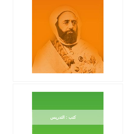
كتب : التدريس