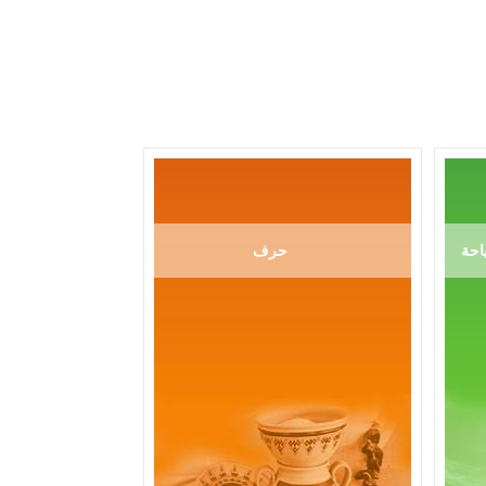
احة
حرف