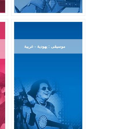
موسيقى : يهودية - عربية