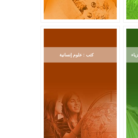
ياء
كتب : علوم إنسانية