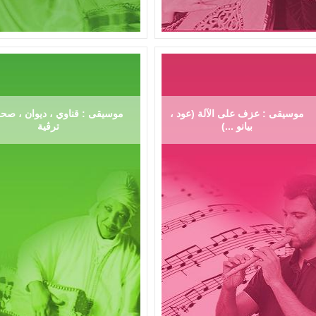
موسيقى : عزف على الآلة (عود ،
موسيقى : قناوي ، ديوان ، صحر
بيانو ...)
ترڨية