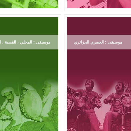
موسيقى : العصري الجزائري
موسيقى : المحلي ، الڨصبة ، ال