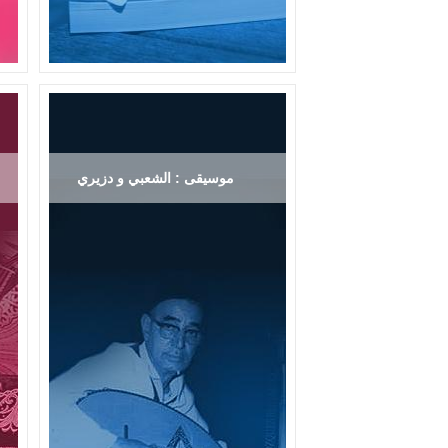
موسيقى : الشعبي و دزيري