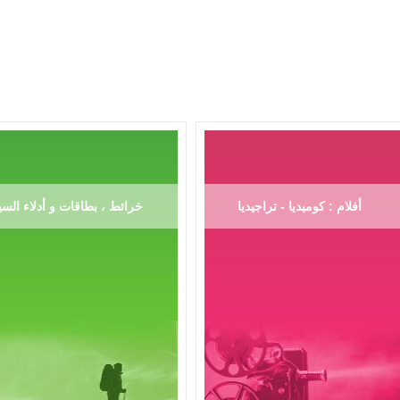
أفلام : كوميديا - تراجيديا
خرائط ، بطاقات و أدلاء السي