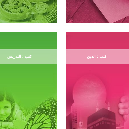
كتب : الدين
كتب : التدريس