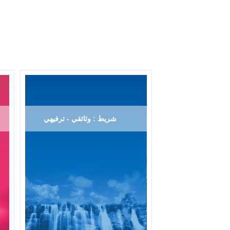
شريط : وثائقي - ترفيهي