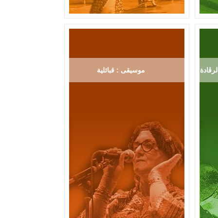
رڨادة
موسيقى : قبائلية