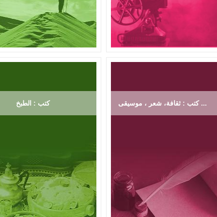
كتب : ثقافة، شعر ، موسيقى ...
كتب : الطبخ