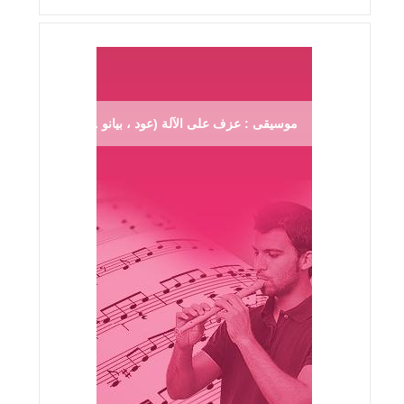
موسيقى : عزف على الآلة (عود ، بيانو ...)