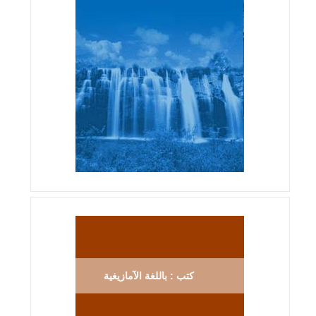
كتب : باللغة الآمازيغية