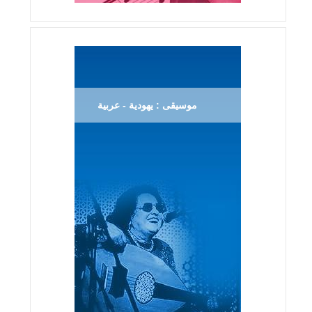
موسيقى : يهودية - عربية