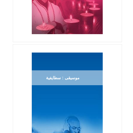
موسيقى : سطايفية