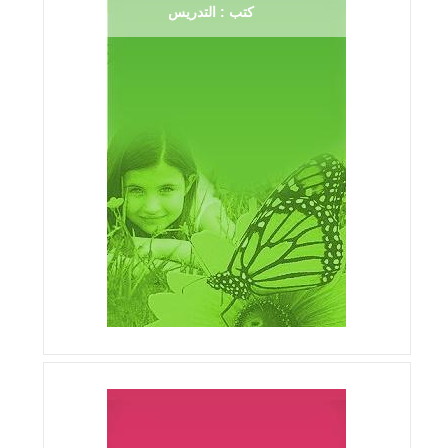
كتب : التدريس