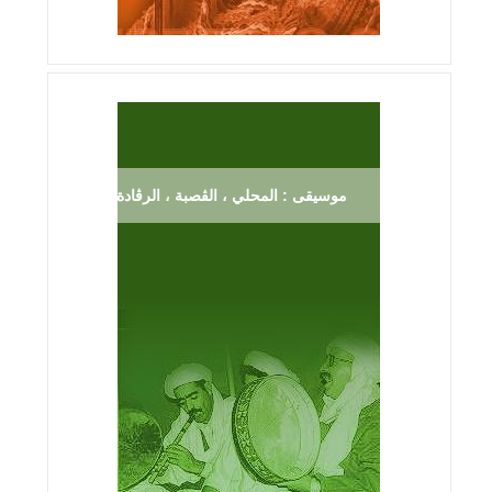
موسيقى : المحلي ، الڨصبة ، الرڨادة