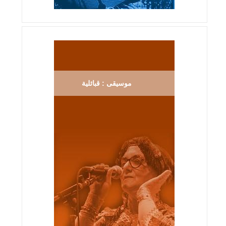
موسيقى : قبائلية