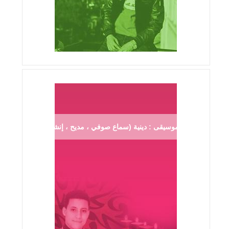
موسيقى : دينية (سماع صوفي ، مديح ، إنشاد ...)