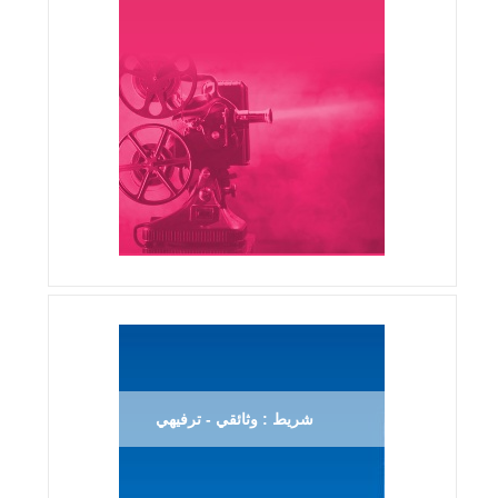
شريط : وثائقي - ترفيهي