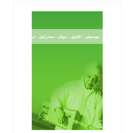
موسيقى : قناوي ، ديوان ، صحراوي ، ترڨية