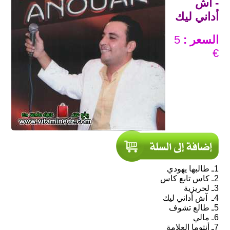
- آش
أداني ليك
السعر :
5
€
1ـ طالبها يهودي
2ـ كاس تابع كاس
3ـ لحريزية
4ـ آش أداني ليك
5ـ طالع تشوف
6ـ مالي
7ـ أنتوما العلامة