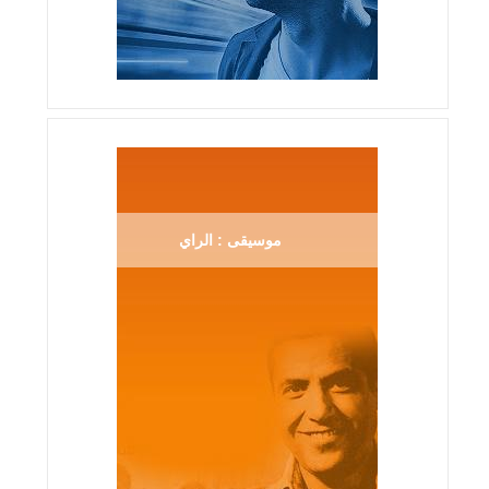
موسيقى : الراي