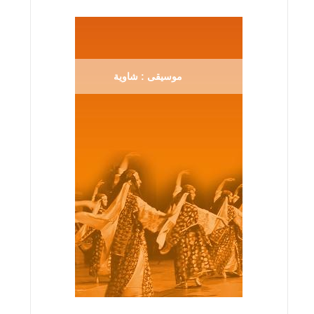
موسيقى : شاوية