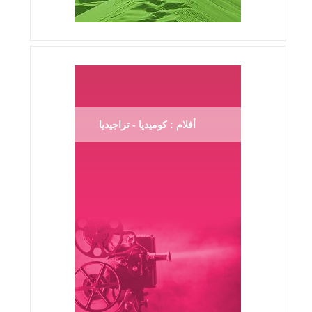
أفلام : كوميديا - تراجيديا