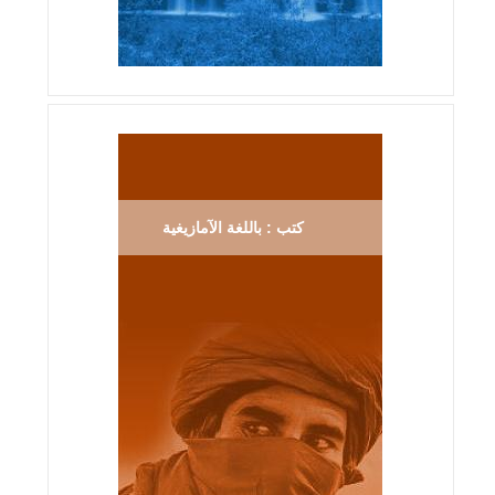
كتب : باللغة الآمازيغية