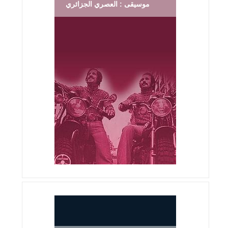
موسيقى : العصري الجزائري