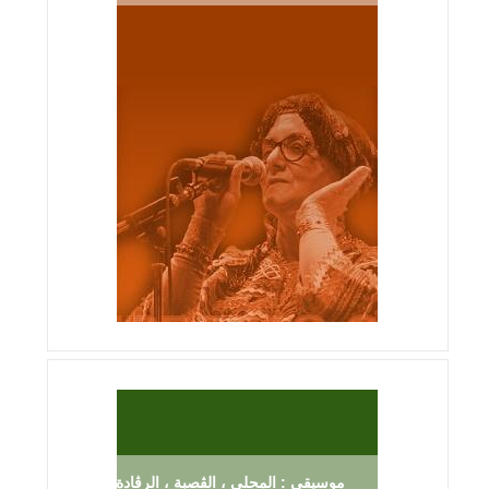
موسيقى : المحلي ، الڨصبة ، الرڨادة