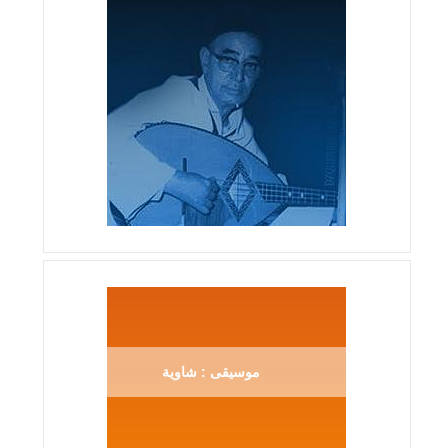
موسيقى : شاوية