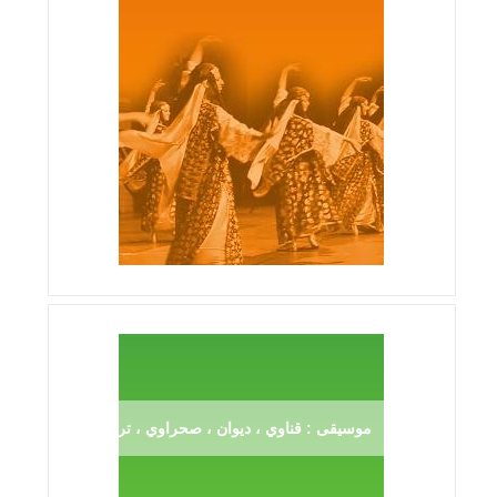
موسيقى : قناوي ، ديوان ، صحراوي ، ترڨية