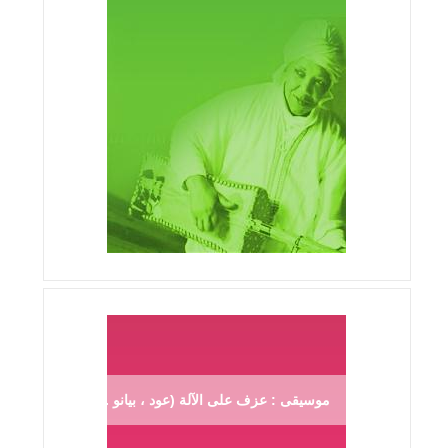
موسيقى : عزف على الآلة (عود ، بيانو ...)