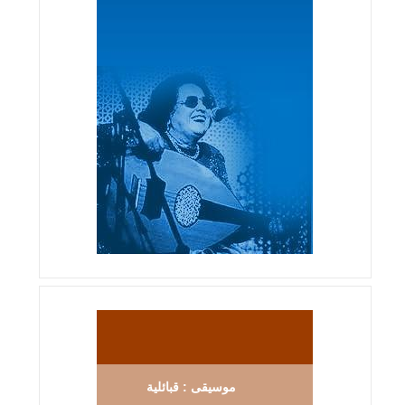
موسيقى : قبائلية