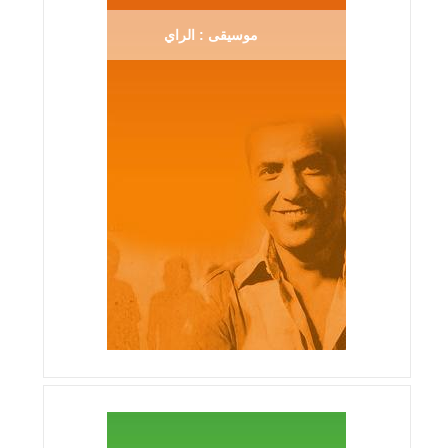
موسيقى : الراي