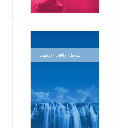
شريط : وثائقي - ترفيهي