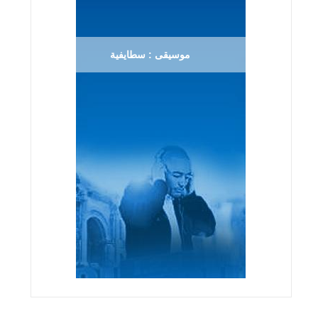
موسيقى : سطايفية