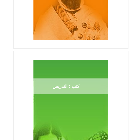
كتب : التدريس