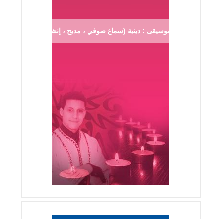
موسيقى : دينية (سماع صوفي ، مديح ، إنشاد ...)