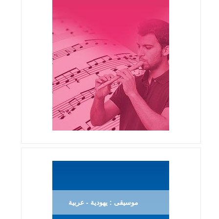
موسيقى : يهودية - عربية