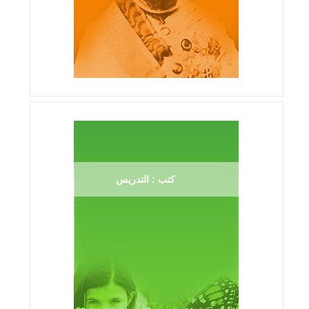
كتب : التدريس