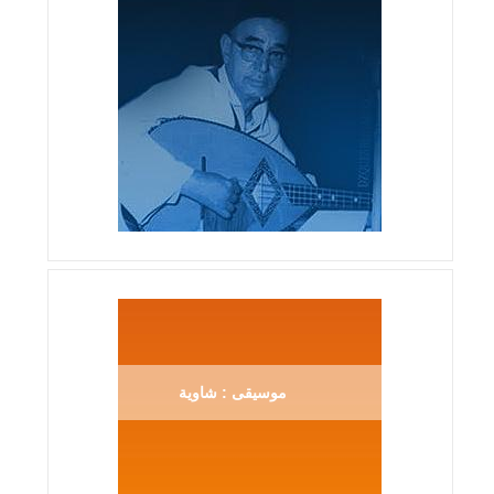
موسيقى : شاوية