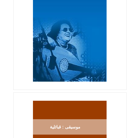
موسيقى : قبائلية