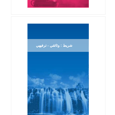
شريط : وثائقي - ترفيهي