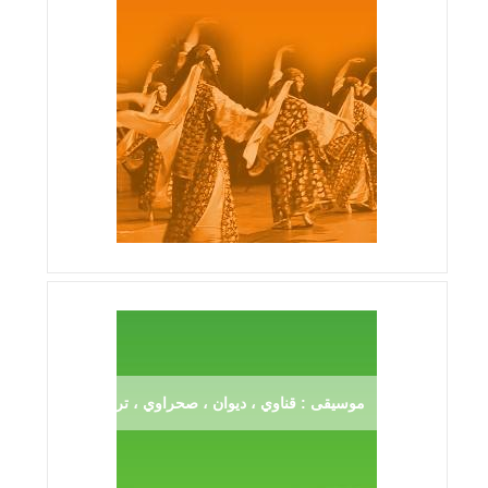
موسيقى : قناوي ، ديوان ، صحراوي ، ترڨية