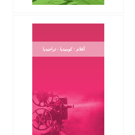
أفلام : كوميديا - تراجيديا