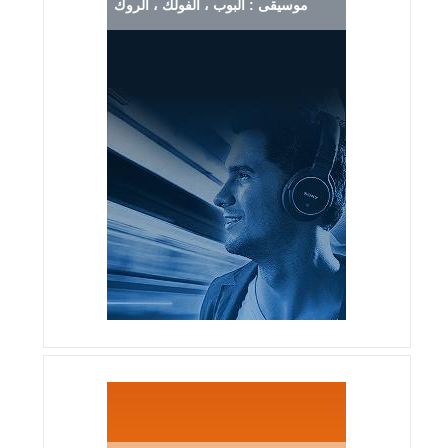
موسيقى : البوب ، الفولك ، الروك