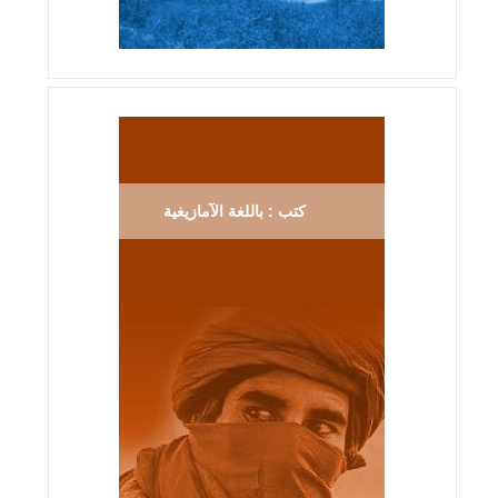
كتب : باللغة الآمازيغية