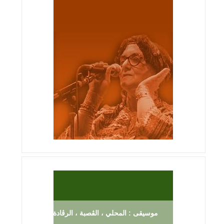
موسيقى : المحلي ، الڨصبة ، الرڨادة