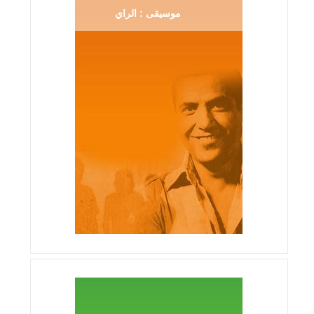
موسيقى : الراي