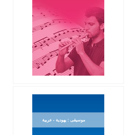
موسيقى : يهودية - عربية