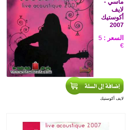
ماسي -
لايف
أكوستيك
2007
السعر :
5
€
لايف أكوستيك