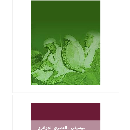
موسيقى : العصري الجزائري