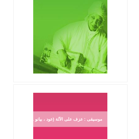
موسيقى : عزف على الآلة (عود ، بيانو ...)