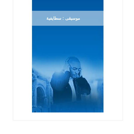
موسيقى : سطايفية