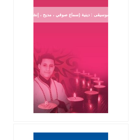
موسيقى : دينية (سماع صوفي ، مديح ، إنشاد ...)