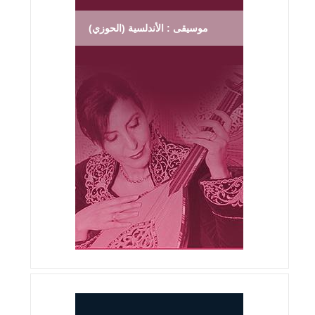
موسيقى : الأندلسية (الحوزي)