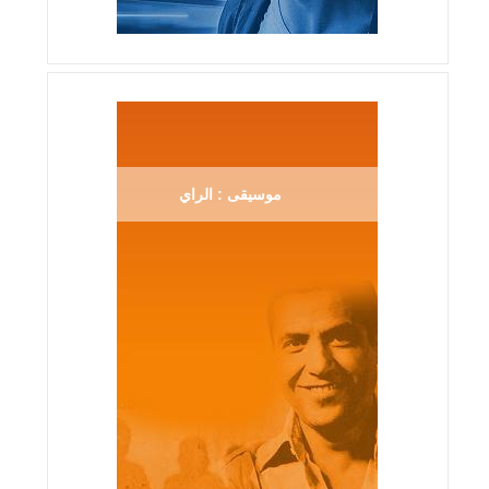
موسيقى : الراي