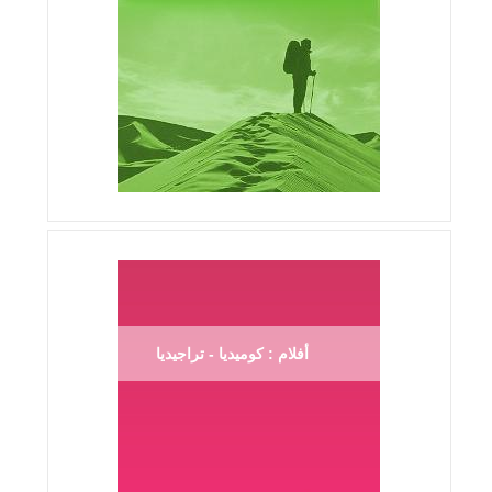
أفلام : كوميديا - تراجيديا