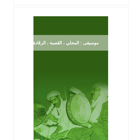
موسيقى : المحلي ، الڨصبة ، الرڨادة