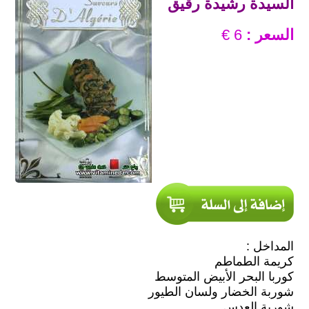
السيدة رشيدة رقيق
السعر :
6 €
المداخل :
كريمة الطماطم
كوربا البحر الأبيض المتوسط
شوربة الخضار ولسان الطيور
شوربة العدس