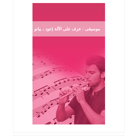
موسيقى : عزف على الآلة (عود ، بيانو ...)