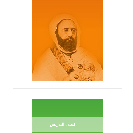
كتب : التدريس