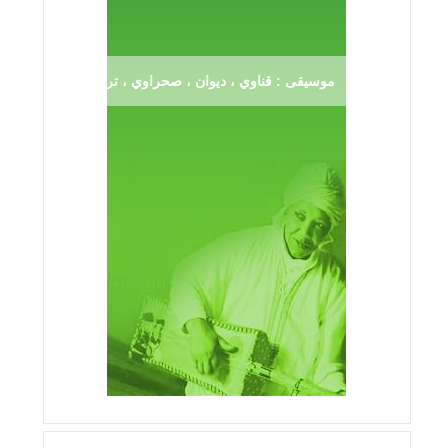
موسيقى : قناوي ، ديوان ، صحراوي ، ترڨية