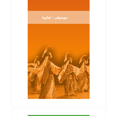
موسيقى : شاوية