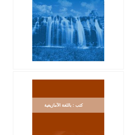
كتب : باللغة الآمازيغية