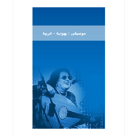
موسيقى : يهودية - عربية