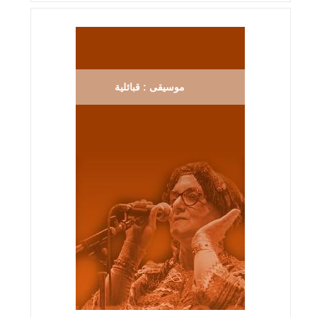
موسيقى : قبائلية