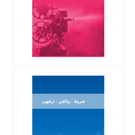
شريط : وثائقي - ترفيهي