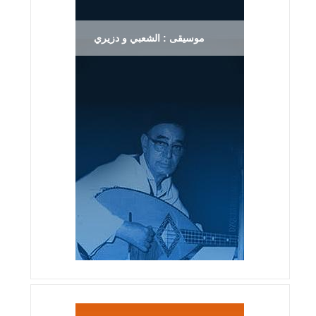
موسيقى : الشعبي و دزيري